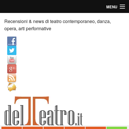
MENU
Home
Recensioni & news di teatro contemporaneo, danza,
opera, arti performative
Recensioni
Anticipazioni
News
Palazzi consiglia
Video
Chi siamo
Contatti
dT in English