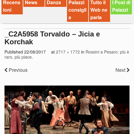
Recens
News
Danza
Palazzi
Tutto il
I Post di
ioni
consigli
Web ne
Palazzi
a
parla
_C2A5958 Torvaldo – Jicia e
Korchak
Published
22/08/2017
at
2717 × 1772
in
Rossini a Pesaro: più è
raro, più piace
.
Previous
Next