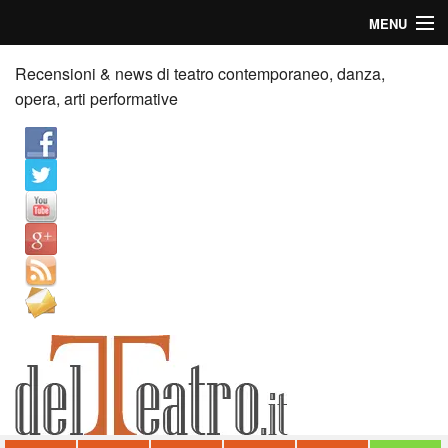
MENU
Home
Recensioni & news di teatro contemporaneo, danza,
opera, arti performative
Recensioni
Anticipazioni
News
Palazzi consiglia
Video
Chi siamo
Contatti
dT in English