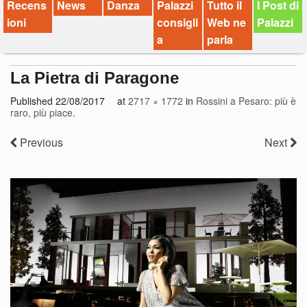
Recens
News
Danza
Palazzi
Tutto il
I Post di
ioni
consigli
Web ne
Palazzi
a
parla
La Pietra di Paragone
Published
22/08/2017
at
2717 × 1772
in
Rossini a Pesaro: più è
raro, più piace
.
Previous
Next