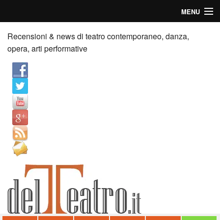
MENU
Home
Recensioni & news di teatro contemporaneo, danza,
opera, arti performative
Recensioni
Anticipazioni
News
Palazzi consiglia
Video
Chi siamo
Contatti
dT in English