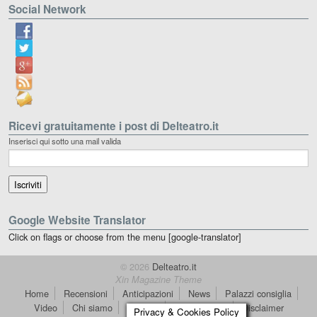
Social Network
Ricevi gratuitamente i post di Delteatro.it
Inserisci qui sotto una mail valida
Google Website Translator
Click on flags or choose from the menu [google-translator]
© 2026
Delteatro.it
Xin Magazine Theme
Home
Recensioni
Anticipazioni
News
Palazzi consiglia
Video
Chi siamo
Contatti
dT in English
Disclaimer
Privacy & Cookies Policy