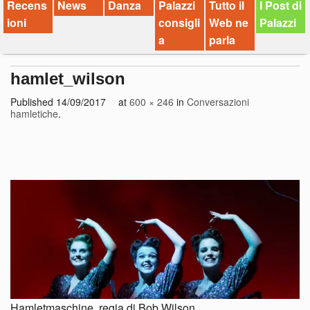
Recens
News
Danza
Palazzi
Tutto il
I Post di
ioni
consigli
Web ne
Palazzi
a
parla
hamlet_wilson
Published
14/09/2017
at
600 × 246
in
Conversazioni
hamletiche
.
Hamletmaschine, regia di Bob Wilson