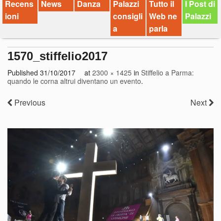
Recens
News
Danza
Palazzi
Tutto il
I Post di
ioni
consigli
Web ne
Palazzi
a
parla
1570_stiffelio2017
Published
31/10/2017
at
2300 × 1425
in
Stiffelio a Parma:
quando le corna altrui diventano un evento
.
Previous
Next