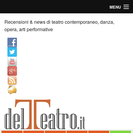
MENU
Home
Recensioni & news di teatro contemporaneo, danza,
opera, arti performative
Recensioni
Anticipazioni
News
Palazzi consiglia
Video
Chi siamo
Contatti
dT in English