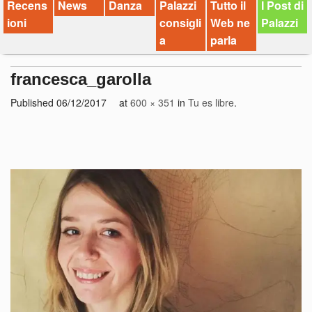
Recens
News
Danza
Palazzi
Tutto il
I Post di
ioni
consigli
Web ne
Palazzi
a
parla
francesca_garolla
Published
06/12/2017
at
600 × 351
in
Tu es libre
.