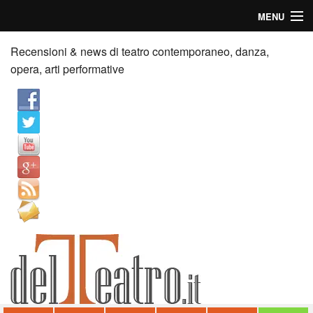
MENU
Home
Recensioni & news di teatro contemporaneo, danza,
opera, arti performative
Recensioni
Anticipazioni
News
Palazzi consiglia
Video
Chi siamo
Contatti
dT in English