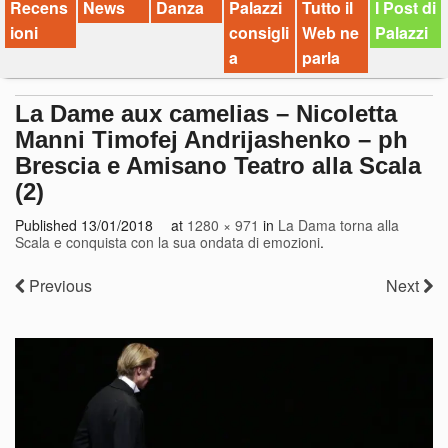
Recens
News
Danza
Palazzi
Tutto il
I Post di
ioni
consigli
Web ne
Palazzi
a
parla
La Dame aux camelias – Nicoletta
Manni Timofej Andrijashenko – ph
Brescia e Amisano Teatro alla Scala
(2)
Published
13/01/2018
at
1280 × 971
in
La Dama torna alla
Scala e conquista con la sua ondata di emozioni
.
Previous
Next