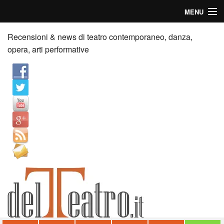
MENU
Home
Recensioni & news di teatro contemporaneo, danza,
opera, arti performative
Recensioni
Anticipazioni
News
Palazzi consiglia
Video
Chi siamo
Contatti
dT in English