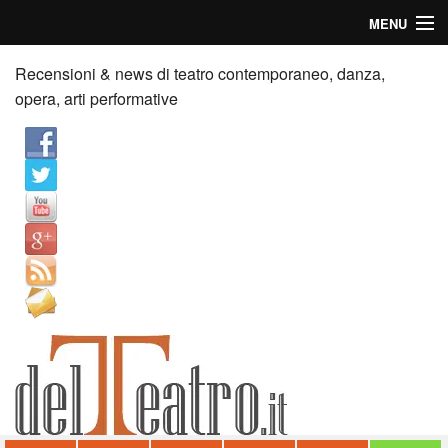
MENU
Home
Recensioni & news di teatro contemporaneo, danza,
opera, arti performative
Recensioni
Anticipazioni
News
Palazzi consiglia
Video
Chi siamo
Contatti
dT in English