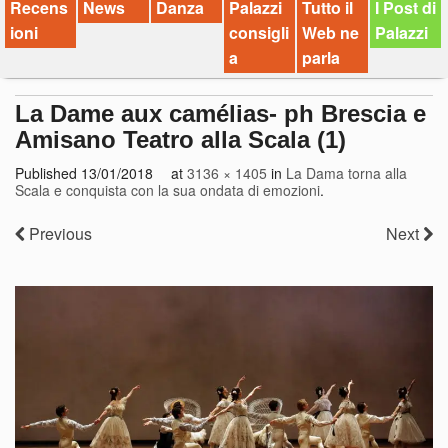
Recens
News
Danza
Palazzi
Tutto il
I Post di
ioni
consigli
Web ne
Palazzi
a
parla
La Dame aux camélias- ph Brescia e
Amisano Teatro alla Scala (1)
Published
13/01/2018
at
3136 × 1405
in
La Dama torna alla
Scala e conquista con la sua ondata di emozioni
.
Previous
Next