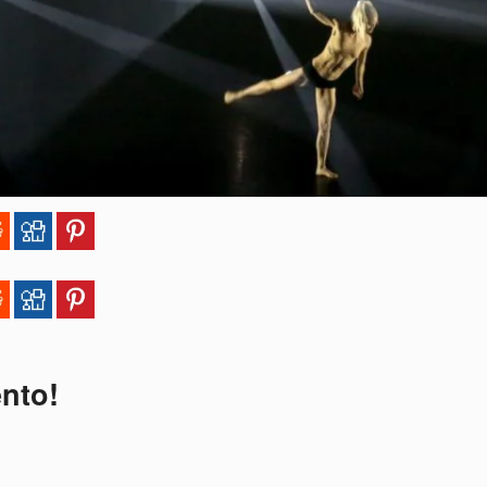
ento!