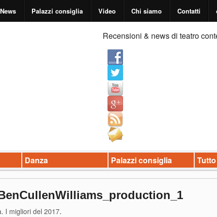
News
Palazzi consiglia
Video
Chi siamo
Contatti
Recensioni & news di teatro cont
Danza
Palazzi consiglia
Tutto
BenCullenWilliams_production_1
 I migliori del 2017
.