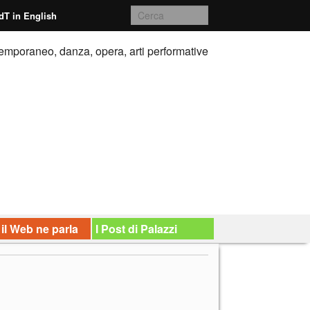
dT in English
emporaneo, danza, opera, arti performative
 il Web ne parla
I Post di Palazzi