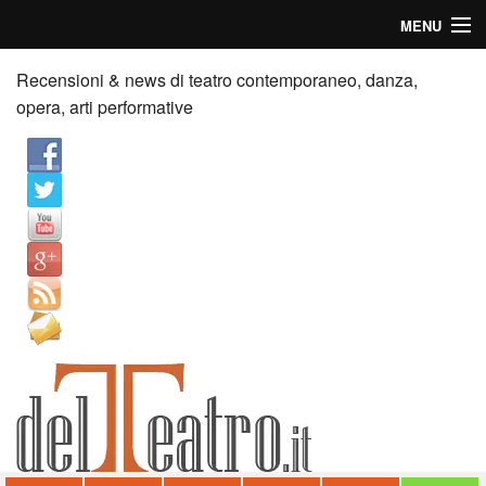
MENU
Home
Recensioni & news di teatro contemporaneo, danza,
opera, arti performative
Recensioni
Anticipazioni
News
Palazzi consiglia
Video
Chi siamo
Contatti
dT in English