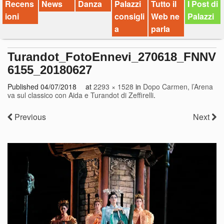
Recens
News
Danza
Palazzi
Tutto il
I Post di
ioni
consigli
Web ne
Palazzi
a
parla
Turandot_FotoEnnevi_270618_FNNV
6155_20180627
Published
04/07/2018
at
2293 × 1528
in
Dopo Carmen, l’Arena
va sul classico con Aida e Turandot di Zeffirelli
.
Previous
Next