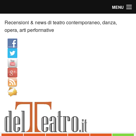
MENU
Home
Recensioni & news di teatro contemporaneo, danza,
opera, arti performative
Recensioni
Anticipazioni
News
Palazzi consiglia
Video
Chi siamo
Contatti
dT in English