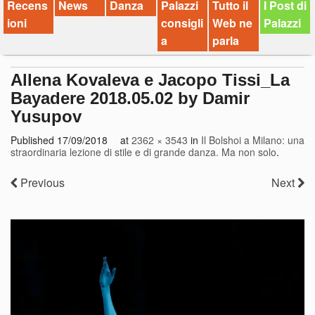
Recens
News
Danza
Palazzi
Tutto il
I Post di
ioni
consigli
Web ne
Palazzi
a
parla
Allena Kovaleva e Jacopo Tissi_La
Bayadere 2018.05.02 by Damir
Yusupov
Published
17/09/2018
at
2362 × 3543
in
Il Bolshoi a Milano: una
straordinaria lezione di stile e di grande danza. Ma non solo
.
Previous
Next