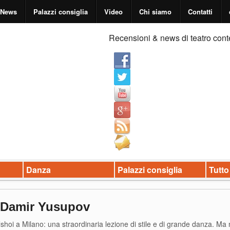
News
Palazzi consiglia
Video
Chi siamo
Contatti
Recensioni & news di teatro cont
Danza
Palazzi consiglia
Tutto
 Damir Yusupov
olshoi a Milano: una straordinaria lezione di stile e di grande danza. Ma