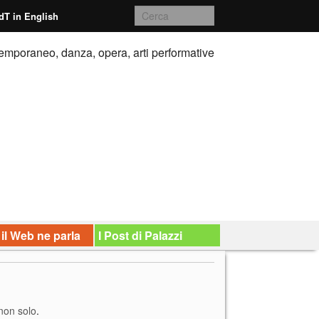
dT in English
emporaneo, danza, opera, arti performative
 il Web ne parla
I Post di Palazzi
 non solo
.