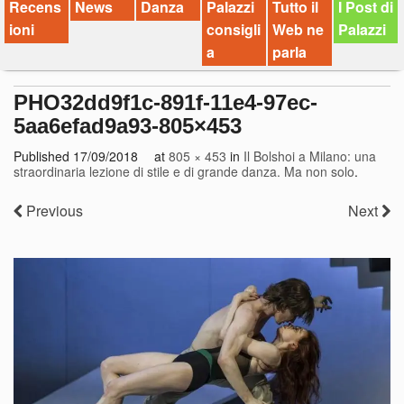
Recens
News
Danza
Palazzi
Tutto il
I Post di
ioni
consigli
Web ne
Palazzi
a
parla
PHO32dd9f1c-891f-11e4-97ec-
5aa6efad9a93-805×453
Published
17/09/2018
at
805 × 453
in
Il Bolshoi a Milano: una
straordinaria lezione di stile e di grande danza. Ma non solo
.
Previous
Next