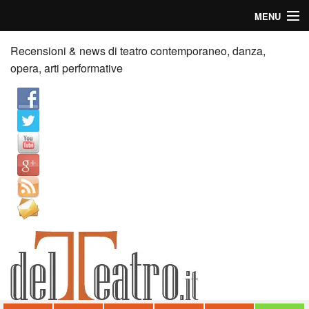
MENU
Home
Recensioni & news di teatro contemporaneo, danza,
opera, arti performative
Recensioni
Anticipazioni
News
Palazzi consiglia
Video
Chi siamo
Contatti
dT in English