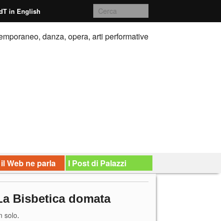
dT in English
emporaneo, danza, opera, arti performative
 il Web ne parla
I Post di Palazzi
 La Bisbetica domata
n solo
.