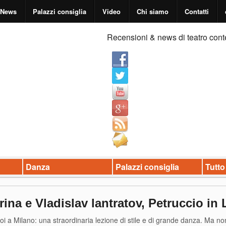
News
Palazzi consiglia
Video
Chi siamo
Contatti
Recensioni & news di teatro cont
Danza
Palazzi consiglia
Tutto
ina e Vladislav lantratov, Petruccio in
hoi a Milano: una straordinaria lezione di stile e di grande danza. Ma no