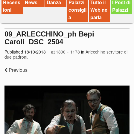
Recens
News
Danza
Palazzi
Tutto il
I Post di
ioni
consigli
Web ne
Palazzi
a
parla
09_ARLECCHINO_ph Bepi
Caroli_DSC_2504
Published
18/10/2018
at
1890 × 1178
in
Arlecchino servitore di
due padroni
.
Previous