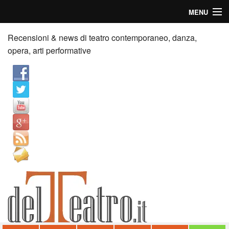
MENU
Home
Recensioni & news di teatro contemporaneo, danza,
opera, arti performative
Recensioni
Anticipazioni
News
Palazzi consiglia
Video
Chi siamo
Contatti
dT in English