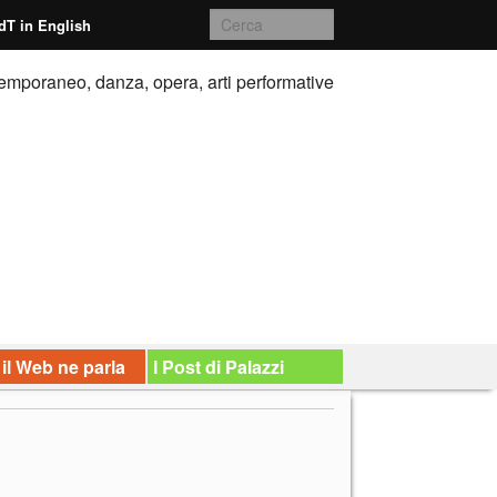
dT in English
emporaneo, danza, opera, arti performative
 il Web ne parla
I Post di Palazzi