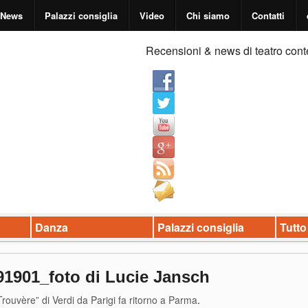
News
Palazzi consiglia
Video
Chi siamo
Contatti
Recensioni & news di teatro cont
Danza
Palazzi consiglia
Tutto
1901_foto di Lucie Jansch
Trouvère” di Verdi da Parigi fa ritorno a Parma
.