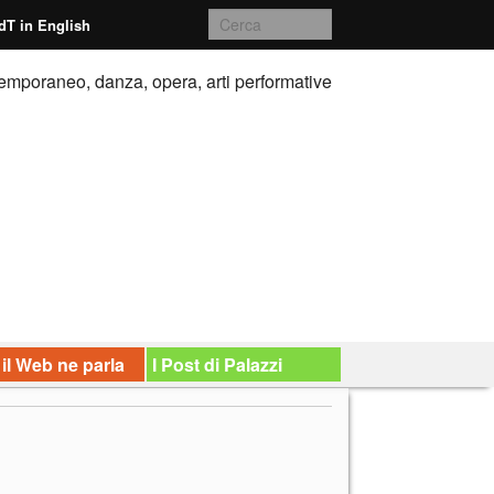
dT in English
emporaneo, danza, opera, arti performative
 il Web ne parla
I Post di Palazzi