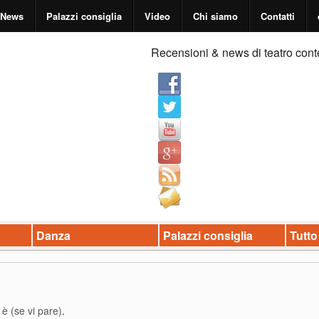
News
Palazzi consiglia
Video
Chi siamo
Contatti
Recensioni & news di teatro cont
Danza
Palazzi consiglia
Tutto
 è (se vi pare)
.