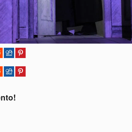
ento!