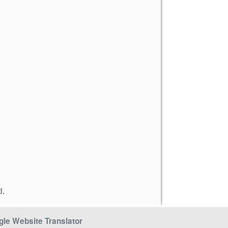
i
.
le Website Translator