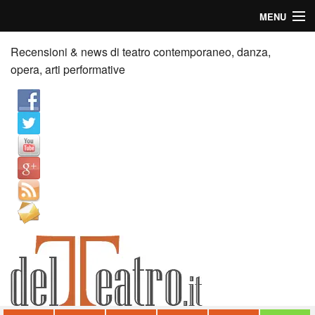
MENU
Home
Recensioni & news di teatro contemporaneo, danza,
opera, arti performative
Recensioni
Anticipazioni
News
Palazzi consiglia
Video
Chi siamo
Contatti
dT in English