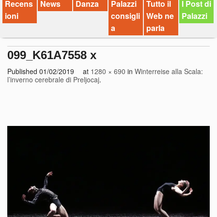
Recens
News
Danza
Palazzi
Tutto il
I Post di
ioni
consigli
Web ne
Palazzi
a
parla
099_K61A7558 x
Published
01/02/2019
at
1280 × 690
in
Winterreise alla Scala:
l’inverno cerebrale di Preljocaj
.