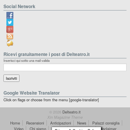
Social Network
Ricevi gratuitamente i post di Delteatro.it
Inserisci qui sotto una mail valida
Google Website Translator
Click on flags or choose from the menu [google-translator]
© 2026
Delteatro.it
Xin Magazine Theme
Home
Recensioni
Anticipazioni
News
Palazzi consiglia
Video
Chi siamo
Contatti
dT in English
Disclaimer