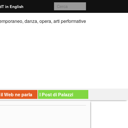
dT in English
emporaneo, danza, opera, arti performative
 il Web ne parla
I Post di Palazzi