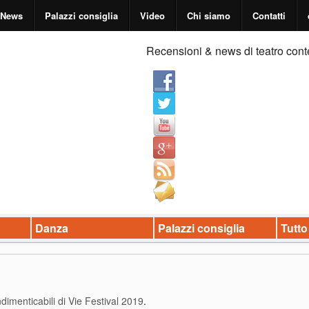
News
Palazzi consiglia
Video
Chi siamo
Contatti
Recensioni & news di teatro cont
Danza
Palazzi consiglia
Tutto
ndimenticabili di Vie Festival 2019
.