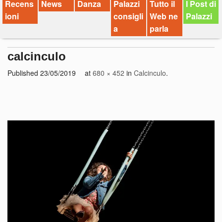
Recens
News
Danza
Palazzi
Tutto il
I Post di
ioni
consigli
Web ne
Palazzi
a
parla
calcinculo
Published
23/05/2019
at
680 × 452
in
Calcinculo
.