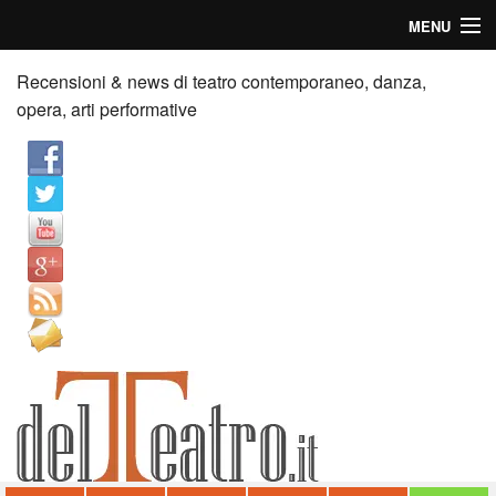
MENU
Home
Recensioni & news di teatro contemporaneo, danza,
opera, arti performative
Recensioni
Anticipazioni
News
Palazzi consiglia
Video
Chi siamo
Contatti
dT in English