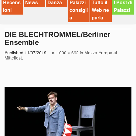
Recens
News
Danza
Palazzi
Tutto il
I Post di
ioni
consigli
Web ne
Palazzi
a
parla
DIE BLECHTROMMEL/Berliner
Ensemble
Published
11/07/2019
at
1000 × 662
in
Mezza Europa al
Mittelfest
.