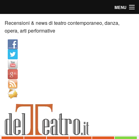
MENU
Home
Recensioni & news di teatro contemporaneo, danza,
opera, arti performative
Recensioni
Anticipazioni
News
Palazzi consiglia
Video
Chi siamo
Contatti
dT in English