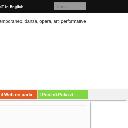
dT in English
emporaneo, danza, opera, arti performative
 il Web ne parla
I Post di Palazzi