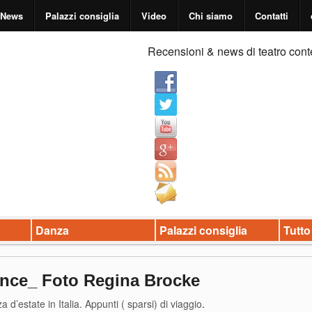
News
Palazzi consiglia
Video
Chi siamo
Contatti
Recensioni & news di teatro cont
Danza
Palazzi consiglia
Tutto
nce_ Foto Regina Brocke
 d’estate in Italia. Appunti ( sparsi) di viaggio
.