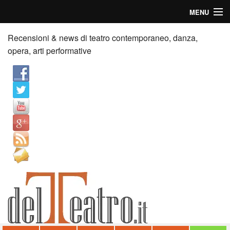
MENU
Home
Recensioni & news di teatro contemporaneo, danza,
opera, arti performative
Recensioni
Anticipazioni
News
Palazzi consiglia
Video
Chi siamo
Contatti
dT in English