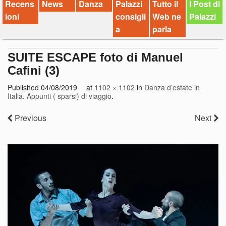
Recens
News
Danza
Palazzi
Tutto il
I Post di
ioni
consigli
Web ne
Palazzi
a
parla
SUITE ESCAPE foto di Manuel
Cafini (3)
Published
04/08/2019
at
1102 × 1102
in
Danza d’estate in
Italia. Appunti ( sparsi) di viaggio
.
Previous
Next