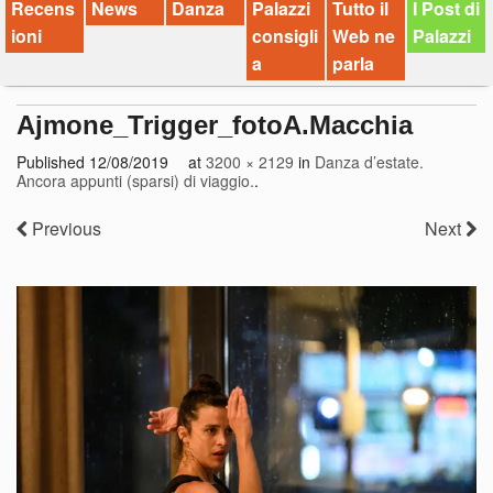
Recens
News
Danza
Palazzi
Tutto il
I Post di
ioni
consigli
Web ne
Palazzi
a
parla
Ajmone_Trigger_fotoA.Macchia
Published
12/08/2019
at
3200 × 2129
in
Danza d’estate.
Ancora appunti (sparsi) di viaggio.
.
Previous
Next