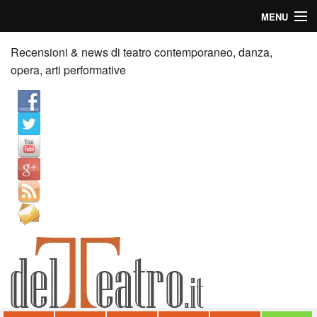
MENU
Home
Recensioni & news di teatro contemporaneo, danza,
opera, arti performative
Recensioni
Anticipazioni
News
Palazzi consiglia
Video
Chi siamo
Contatti
dT in English