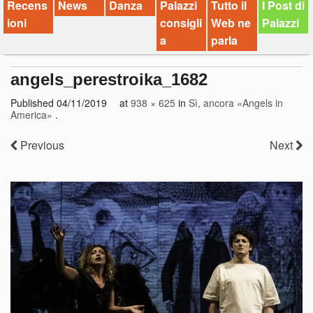
Recens
News
Danza
Palazzi
Tutto il
I Post di
ioni
consigli
Web ne
Palazzi
a
parla
angels_perestroika_1682
Published
04/11/2019
at
938 × 625
in
Sì, ancora «Angels in
America»
.
Previous
Next