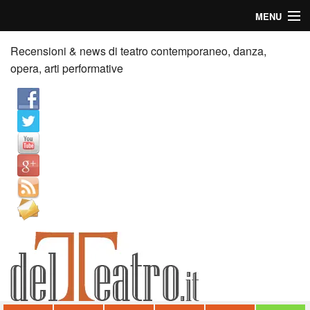
MENU
Home
Recensioni & news di teatro contemporaneo, danza,
opera, arti performative
Recensioni
Anticipazioni
News
Palazzi consiglia
Video
Chi siamo
Contatti
dT in English