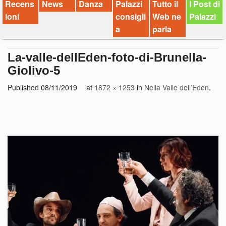
Recens
News
Danza
Palazzi
Tutto il
I Post di
ioni
consigli
Web ne
Palazzi
a
parla
La-valle-dellEden-foto-di-Brunella-
Giolivo-5
Published
08/11/2019
at
1872 × 1253
in
Nella Valle dell’Eden
.