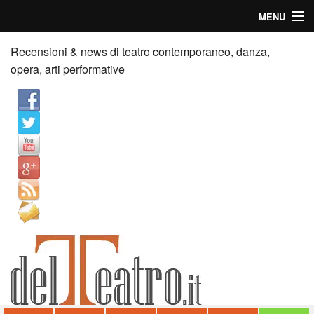
MENU
Home
Recensioni & news di teatro contemporaneo, danza,
opera, arti performative
Recensioni
Anticipazioni
News
Palazzi consiglia
Video
Chi siamo
Contatti
dT in English