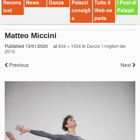
Recens
News
Danza
Palazzi
Tutto il
I Post di
ioni
consigli
Web ne
Palazzi
a
parla
Matteo Miccini
Published
13/01/2020
at
834 × 1024
in
Danza: i migliori del
2019
.
Previous
Next