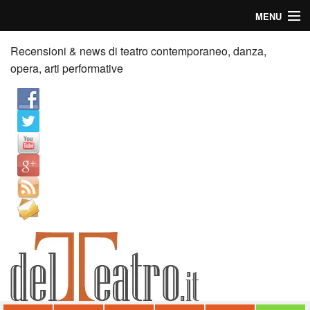
MENU
Home
Recensioni & news di teatro contemporaneo, danza,
opera, arti performative
Recensioni
Anticipazioni
News
Palazzi consiglia
Video
Chi siamo
Contatti
dT in English