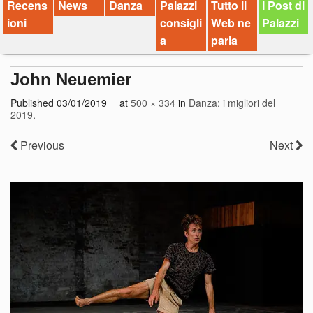
Recens
News
Danza
Palazzi
Tutto il
I Post di
ioni
consigli
Web ne
Palazzi
a
parla
John Neuemier
Published
03/01/2019
at
500 × 334
in
Danza: i migliori del
2019
.
Previous
Next