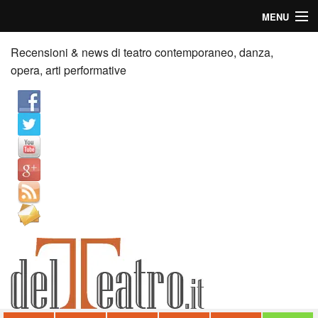
MENU
Home
Recensioni & news di teatro contemporaneo, danza,
opera, arti performative
Recensioni
Anticipazioni
News
Palazzi consiglia
Video
Chi siamo
Contatti
dT in English