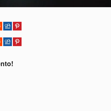
ento!