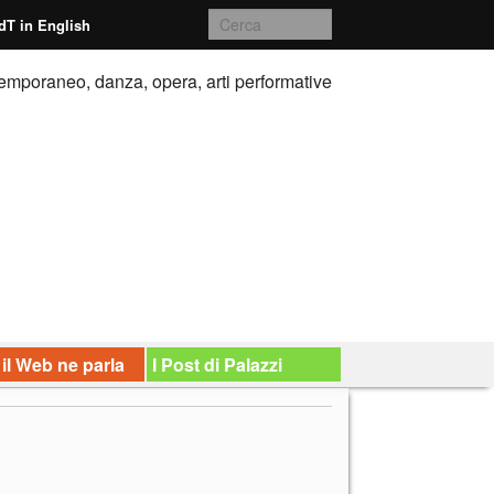
dT in English
emporaneo, danza, opera, arti performative
 il Web ne parla
I Post di Palazzi