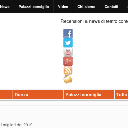
News
Palazzi consiglia
Video
Chi siamo
Contatti
Recensioni & news di teatro cont
Danza
Palazzi consiglia
Tutto
i migliori del 2019
.