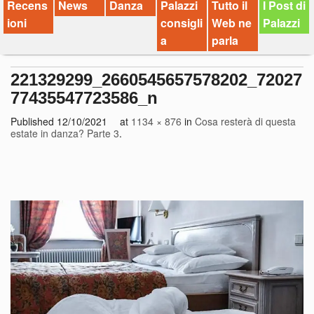
Recens
News
Danza
Palazzi
Tutto il
I Post di
ioni
consigli
Web ne
Palazzi
a
parla
221329299_2660545657578202_72027
77435547723586_n
Published
12/10/2021
at
1134 × 876
in
Cosa resterà di questa
estate in danza? Parte 3
.