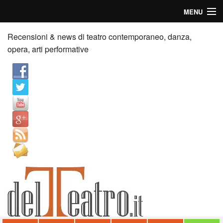
MENU
Home
Recensioni & news di teatro contemporaneo, danza,
opera, arti performative
Recensioni
Anticipazioni
News
Palazzi consiglia
Video
Chi siamo
Contatti
dT in English