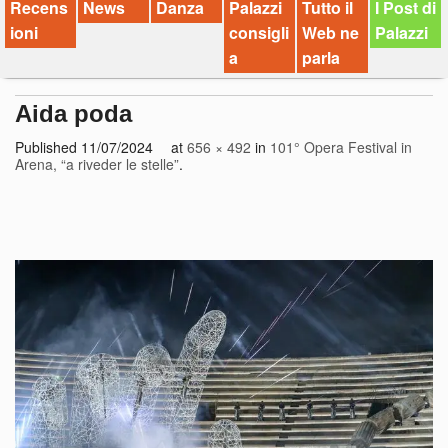
Recens
News
Danza
Palazzi
Tutto il
I Post di
ioni
consigli
Web ne
Palazzi
a
parla
Aida poda
Published
11/07/2024
at
656 × 492
in
101° Opera Festival in
Arena, “a riveder le stelle”
.