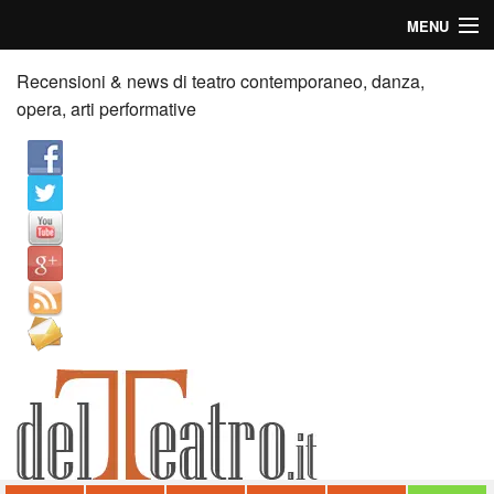
MENU
Home
Recensioni & news di teatro contemporaneo, danza,
opera, arti performative
Recensioni
Anticipazioni
News
Palazzi consiglia
Video
Chi siamo
Contatti
dT in English