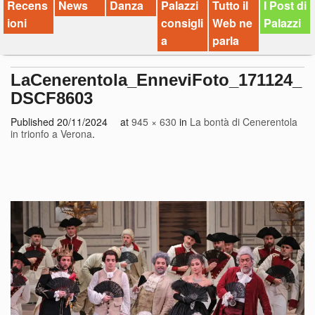
Recens
News
Danza
Palazzi
Tutto il
I Post di
ioni
consigli
Web ne
Palazzi
a
parla
LaCenerentola_EnneviFoto_171124_
DSCF8603
Published
20/11/2024
at
945 × 630
in
La bontà di Cenerentola
in trionfo a Verona
.