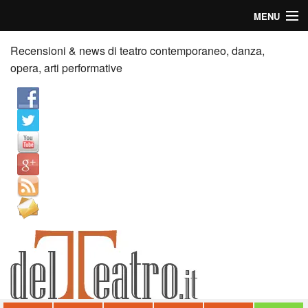
MENU
Home
Recensioni & news di teatro contemporaneo, danza,
opera, arti performative
Recensioni
Anticipazioni
News
Palazzi consiglia
Video
Chi siamo
Contatti
dT in English