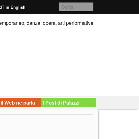
dT in English
emporaneo, danza, opera, arti performative
 il Web ne parla
I Post di Palazzi