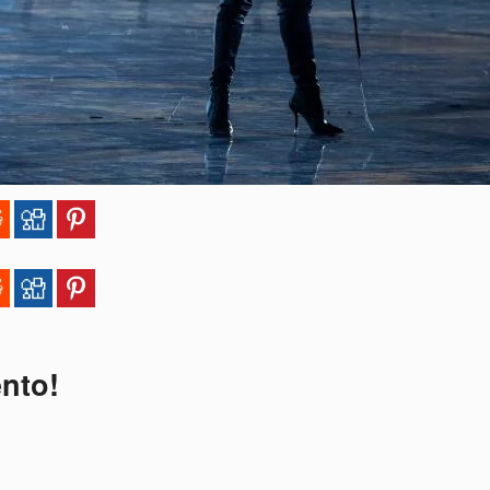
ento!