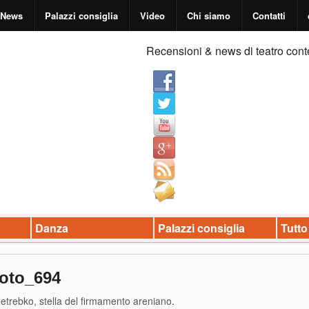
News
Palazzi consiglia
Video
Chi siamo
Contatti
Recensioni & news di teatro cont
Danza
Palazzi consiglia
Tutto
oto_694
trebko, stella del firmamento areniano
.