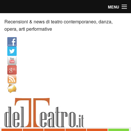
MENU
Home
Recensioni & news di teatro contemporaneo, danza,
opera, arti performative
Recensioni
Anticipazioni
News
Palazzi consiglia
Video
Chi siamo
Contatti
dT in English