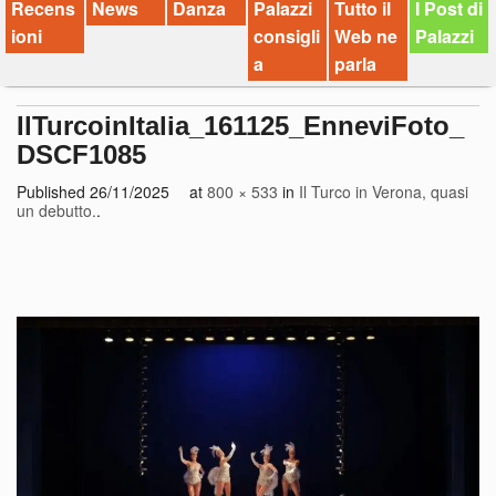
Recens
News
Danza
Palazzi
Tutto il
I Post di
ioni
consigli
Web ne
Palazzi
a
parla
IlTurcoinItalia_161125_EnneviFoto_
DSCF1085
Published
26/11/2025
at
800 × 533
in
Il Turco in Verona, quasi
un debutto.
.