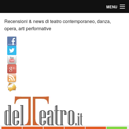
MENU
Home
Recensioni & news di teatro contemporaneo, danza,
opera, arti performative
Recensioni
Anticipazioni
News
Palazzi consiglia
Video
Chi siamo
Contatti
dT in English