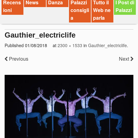
Recens
News
Danza
Palazzi
Tutto il
I Post di
ioni
consigli
Web ne
Palazzi
a
parla
Gauthier_electriclife
Published
01/08/2018
at
2300 × 1533
in
Gauthier_electriclife
.
Previous
Next