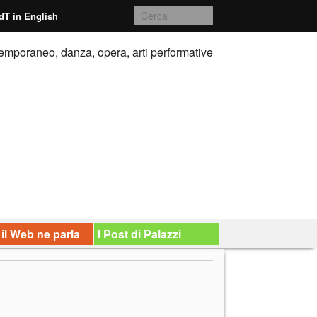
dT in English
emporaneo, danza, opera, arti performative
 il Web ne parla
I Post di Palazzi