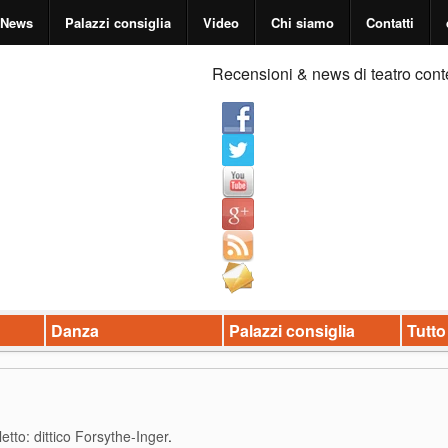
News
Palazzi consiglia
Video
Chi siamo
Contatti
Recensioni & news di teatro cont
Danza
Palazzi consiglia
Tutto
letto: dittico Forsythe-Inger
.