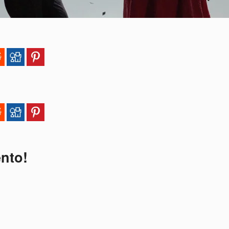
ento!