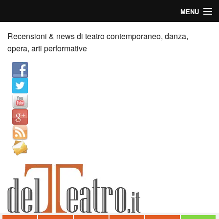
MENU
Home
Recensioni & news di teatro contemporaneo, danza,
opera, arti performative
Recensioni
Anticipazioni
News
Palazzi consiglia
Video
Chi siamo
Contatti
dT in English