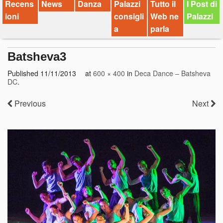
Recens
News
Danza
Palazzi
Tutto il
I Post di
ioni
consigli
Web ne
Palazzi
a
parla
Batsheva3
Published
11/11/2013
at
600 × 400
in
Deca Dance – Batsheva
DC
.
Previous
Next