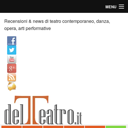
MENU
Home
Recensioni & news di teatro contemporaneo, danza,
opera, arti performative
Recensioni
Anticipazioni
News
Palazzi consiglia
Video
Chi siamo
Contatti
dT in English