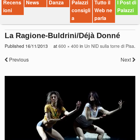
Recens
News
Danza
Palazzi
Tutto il
I Post di
ioni
consigli
Web ne
Palazzi
a
parla
La Ragione-Buldrini/Déjà Donné
Published
16/11/2013
at
600 × 400
in
Un NID sulla torre di Pisa
.
Previous
Next