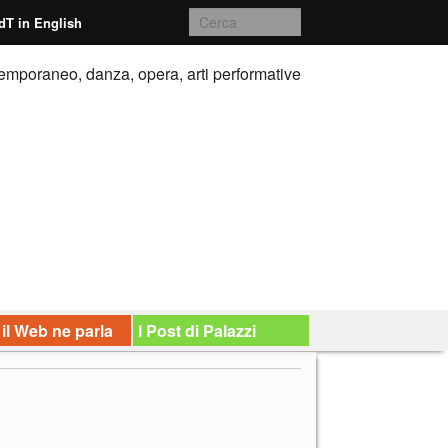
dT in English
emporaneo, danza, opera, arti performative
 il Web ne parla
I Post di Palazzi