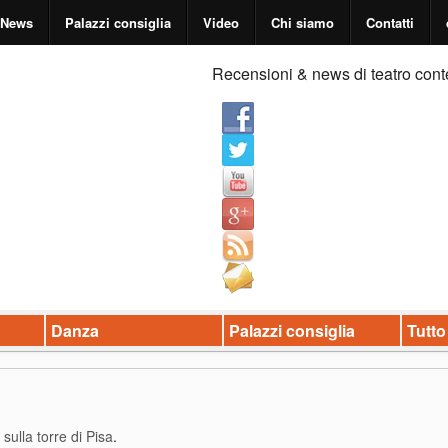
News
Palazzi consiglia
Video
Chi siamo
Contatti
Recensioni & news di teatro cont
Danza
Palazzi consiglia
Tutto
sulla torre di Pisa
.