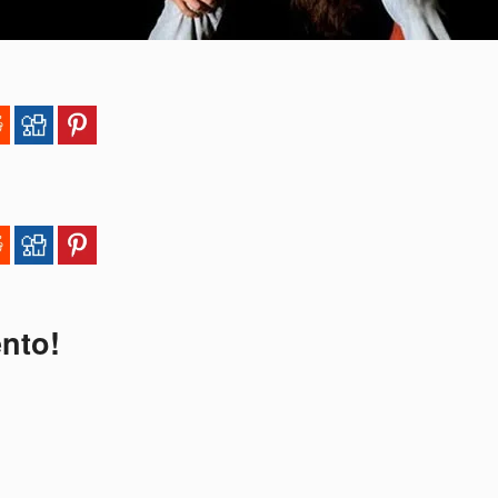
ento!