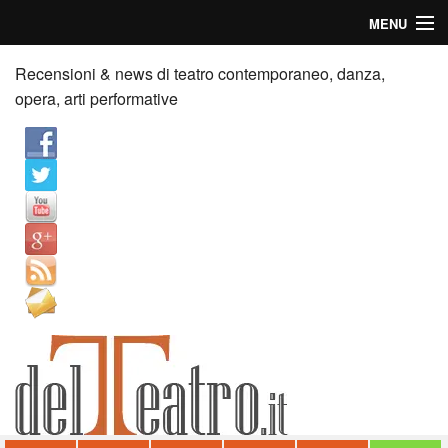
MENU
Home
Recensioni & news di teatro contemporaneo, danza,
opera, arti performative
Recensioni
Anticipazioni
News
Palazzi consiglia
Video
Chi siamo
Contatti
dT in English