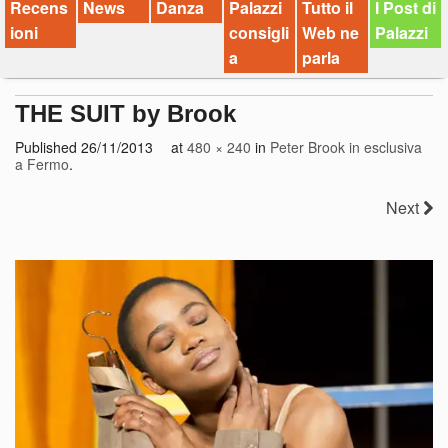
Recens
News
Danza
Palazzi
Tutto il
I Post di
ioni
consigli
Web ne
Palazzi
a
parla
THE SUIT by Brook
Published
26/11/2013
at
480 × 240
in
Peter Brook in esclusiva
a Fermo
.
Next