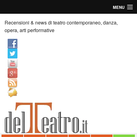
MENU
Home
Recensioni & news di teatro contemporaneo, danza,
opera, arti performative
Recensioni
Anticipazioni
News
Palazzi consiglia
Video
Chi siamo
Contatti
dT in English