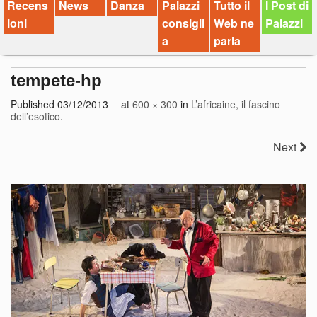
Recens
News
Danza
Palazzi
Tutto il
I Post di
ioni
consigli
Web ne
Palazzi
a
parla
tempete-hp
Published
03/12/2013
at
600 × 300
in
L’africaine, il fascino
dell’esotico
.
Next