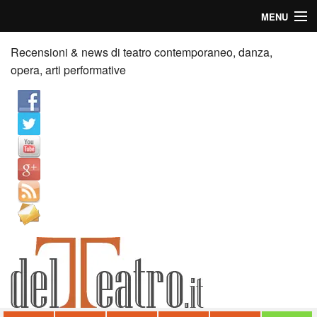
MENU
Home
Recensioni & news di teatro contemporaneo, danza,
opera, arti performative
Recensioni
Anticipazioni
News
Palazzi consiglia
Video
Chi siamo
Contatti
dT in English