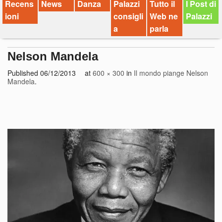
Recens
News
Danza
Palazzi
Tutto il
I Post di
ioni
consigli
Web ne
Palazzi
a
parla
Nelson Mandela
Published
06/12/2013
at
600 × 300
in
Il mondo piange Nelson
Mandela
.