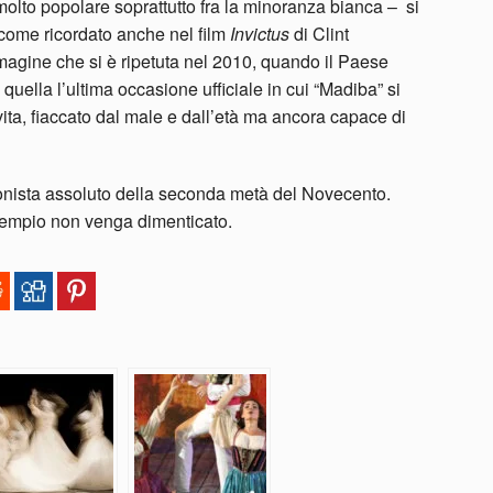
 molto popolare soprattutto fra la minoranza bianca – si
 come ricordato anche nel film
Invictus
di Clint
magine che si è ripetuta nel 2010, quando il Paese
 quella l’ultima occasione ufficiale in cui “Madiba” si
ita, fiaccato dal male e dall’età ma ancora capace di
nista assoluto della seconda metà del Novecento.
 esempio non venga dimenticato.