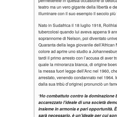
permetterete in questa occasione di dedic
teatro ma un vero gigante della libertà e d
illuminare con il suo esempio il secolo più
Nato in Sudafrica il 18 luglio 1918, Rolihl
tubercolosi quando lui aveva appena 9 anni
soprannome di Nelson, poi diventato univer
Quaranta della lega giovanile dell’African 
colore ad aprire uno studio a Johannesbur
tardi il primo arresto con l’accusa di aver t
quale la minoranza bianca, di origine boe
la messa fuori legge dell’Anc nel 1960, che 
arrestato, venendo condannato nel 1964. 
dalla sua tribù d’origine) pronunciò un fam
“
Ho combattuto contro la dominazione bi
accarezzato l’ideale di una società democ
insieme in armonia e pari opportunità. È 
sarà necessario, è un’ideale per cui so