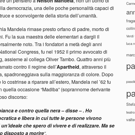
are un pensiero a
Nelson Mandela
, non un uomo di
Carme
ella democrazia, una delle poche personalità capaci di
ann
 truce e sconvolgente della storia dell’umanità.
fraga
ahla Mandela rimase presto orfano di padre, morto di
colli
. Fu la sua maestra delle elementari a dargli il
Verdi
salmente noto. Tra i fondatori a metà degli anni
luca 
National Congress, fu nel 1952 il primo avvocato di
marco
g, assieme al collega Oliver Tambo. Quattro anni più
pa
ramato contro il regime dell’
Apartheid
, attraverso il
ra, spadroneggiava sulla maggioranza di colore. Dopo
lo costrinse a riparare all’estero, Mandela nel ’62 fu
pasoli
In quella occasione “Madiba” (soprannome derivante
pa
oso discorso:
Stef
anca e contro quella nera – disse – . Ho
teatro
ratica e libera in cui tutte le persone vivono
valte
un’ideale che spero di vivere e di realizzare. Ma se
no disposto a morire
“.