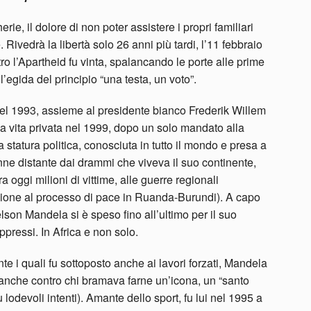
ie, il dolore di non poter assistere i propri familiari
Rivedrà la libertà solo 26 anni più tardi, l’11 febbraio
o l’Apartheid fu vinta, spalancando le porte alle prime
 l’egida del principio “una testa, un voto”.
el 1993, assieme al presidente bianco Frederik Willem
rò a vita privata nel 1999, dopo un solo mandato alla
 statura politica, conosciuta in tutto il mondo e presa a
nne distante dai drammi che viveva il suo continente,
ra oggi milioni di vittime, alle guerre regionali
azione al processo di pace in Ruanda-Burundi). A capo
son Mandela si è speso fino all’ultimo per il suo
ppressi. In Africa e non solo.
nte i quali fu sottoposto anche ai lavori forzati, Mandela
 e anche contro chi bramava farne un’icona, un “santo
lodevoli intenti). Amante dello sport, fu lui nel 1995 a