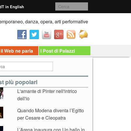
dT in English
emporaneo, danza, opera, arti performative
 il Web ne parla
I Post di Palazzi
t più popolari
L'amante di Pinter nell'intrico
dell'io
Quando Modena diventa l’Egitto
per Cesare e Cleopatra
L’Arena inaugura con Un ballo in