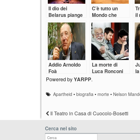
Il dio dei
C’è tutto un
T
Belarus piange
Mondo che
i
come un
danza alla
d’
bambino
Biennale di
F
Sieni
Addio Arnoldo
La morte di
Ju
Foà
Luca Ronconi
la
Powered by
YARPP
.
Apartheid
•
biografia
•
morte
•
Nelson Mand
Il Teatro in Casa di Cuocolo-Bosetti
Cerca nel sito