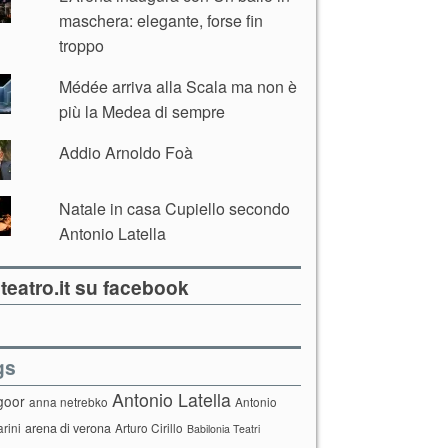
maschera: elegante, forse fin
troppo
Médée arriva alla Scala ma non è
più la Medea di sempre
Addio Arnoldo Foà
Natale in casa Cupiello secondo
Antonio Latella
teatro.it su facebook
gs
Antonio Latella
goor
anna netrebko
Antonio
arini
arena di verona
Arturo Cirillo
Babilonia Teatri