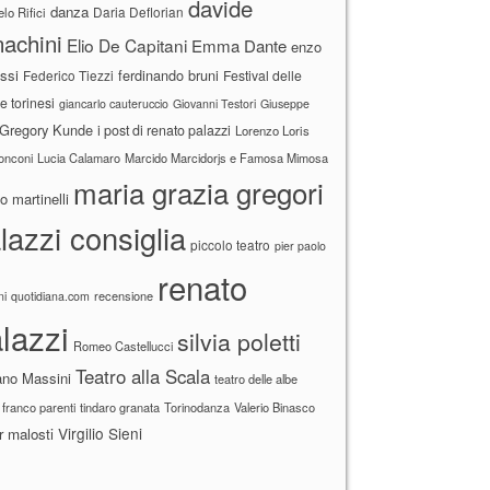
davide
danza
Daria Deflorian
lo Rifici
achini
Elio De Capitani
Emma Dante
enzo
ssi
ferdinando bruni
Federico Tiezzi
Festival delle
ne torinesi
giancarlo cauteruccio
Giovanni Testori
Giuseppe
Gregory Kunde
i post di renato palazzi
Lorenzo Loris
ronconi
Lucia Calamaro
Marcido Marcidorjs e Famosa Mimosa
maria grazia gregori
 martinelli
lazzi consiglia
piccolo teatro
pier paolo
renato
recensione
ni
quotidiana.com
lazzi
silvia poletti
Romeo Castellucci
Teatro alla Scala
ano Massini
teatro delle albe
 franco parenti
tindaro granata
Torinodanza
Valerio Binasco
Virgilio Sieni
r malosti