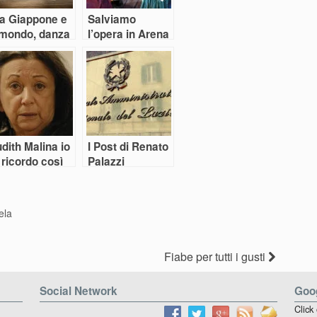
ra Giappone e
Salviamo
l mondo, danza
l’opera in Arena
autore a
e ridiamola al
errara
mondo
dith Malina io
I Post di Renato
 ricordo così
Palazzi
ela
Fiabe per tutti i gusti
Social Network
Goog
Click