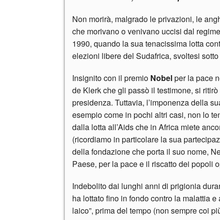
Non morirà, malgrado le privazioni, le angher
che morivano o venivano uccisi dal regime. 
1990, quando la sua tenacissima lotta contr
elezioni libere del Sudafrica, svoltesi sotto
Insignito con il premio
Nobel
per la pace n
de Klerk che gli passò il testimone, si riti
presidenza. Tuttavia, l’imponenza della sua
esempio come in pochi altri casi, non lo te
dalla lotta all’Aids che in Africa miete anco
(ricordiamo in particolare la sua partecip
della fondazione che porta il suo nome, Nel
Paese, per la pace e il riscatto dei popoli o
Indebolito dai lunghi anni di prigionia dura
ha lottato fino in fondo contro la malattia
laico”, prima del tempo (non sempre coi più 