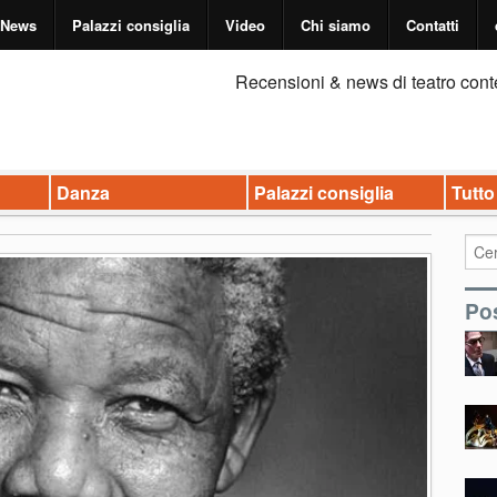
News
Palazzi consiglia
Video
Chi siamo
Contatti
Recensioni & news di teatro cont
Danza
Palazzi consiglia
Tutto
Pos