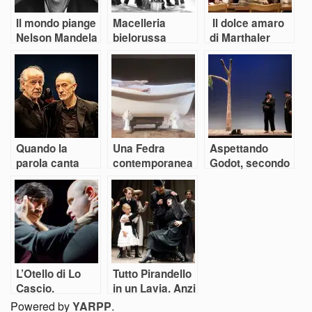
Il mondo piange
Macelleria
Il dolce amaro
Nelson Mandela
bielorussa
di Marthaler
vale il Leone
d’Oro
Quando la
Una Fedra
Aspettando
parola canta
contemporanea
Godot, secondo
Maurizio
Scaparro
L’Otello di Lo
Tutto Pirandello
Cascio.
in un Lavia. Anzi
Shakespeare e
due
Powered by
YARPP
.