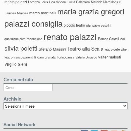
renato palazzi
Lorenzo Loris
luca ronconi
Lucia Calamaro
Marcido Marcidorjs e
maria grazia gregori
marco martinelli
Famosa Mimosa
palazzi consiglia
piccolo teatro
pier paolo pasolini
renato palazzi
recensione
Romeo Castellucci
quotidiana.com
silvia poletti
Teatro alla Scala
Stefano Massini
teatro delle albe
valter malosti
teatro franco parenti
tindaro granata
Torinodanza
Valerio Binasco
Virgilio Sieni
Cerca nel sito
Archivio
Archivio
Social Network