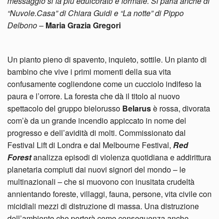
messaggio si fa più edulcorato e formale. Si parla anche di
“Nuvole.Casa” di Chiara Guidi e “La notte” di Pippo
Delbono
–
Maria Grazia Gregori
Un pianto pieno di spavento, inquieto, sottile. Un pianto di
bambino che vive i primi momenti della sua vita
confusamente cogliendone come un cucciolo indifeso la
paura e l’orrore. La foresta che dà il titolo al nuovo
spettacolo del gruppo bielorusso
Belarus
è rossa, divorata
com’è da un grande incendio appiccato in nome del
progresso e dell’avidità di molti. Commissionato dal
Festival Lift di Londra e dal Melbourne Festival,
Red
Forest
analizza episodi di violenza quotidiana e addirittura
planetaria compiuti dai nuovi signori del mondo – le
multinazionali – che si muovono con inusitata crudeltà
annientando foreste, villaggi, fauna, persone, vita civile con
micidiali mezzi di distruzione di massa. Una distruzione
dell’ambiente che porterà come conseguenza anche