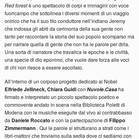
Red forest
è uno spettacolo di corpi e immagini con voce
fuoricampo che sottolinea i diversi momenti di un viaggio
onirico che ha il suo filo conduttore nell’indiano Jeremy
che indossa gli abiti da cerimonia della sua gente non
tanto per raccontare la storia del suo popolo scomparso ma
per narrare quella di gente che non ha le parole per dirla.
Una sorta di narratore che travalica le epoche e le civiltà,
una specie di dio eponimo, che vuole dare forza alle voci
di chi non riesce a essere ascoltato.
All’interno di un corposo progetto dedicato al Nobel
Elfriede Jellineck,
Chiara Guidi
con
Nuvole.Casa
ha
firmato e interpretato un piccolo spettacolo poetico e
commovente andato in scena nella Biblioteca Poletti di
Modena con le musiche eseguite dal vivo al contrabbasso
da
Daniele Roccato
e con la partecipazione di
Filippo
Zimmermann
. Qui le parole si strutturano a strati come i
libri-mattoni che troviamo sulla sedia dove ci sediamo con