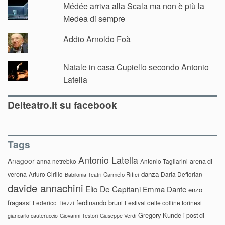
Médée arriva alla Scala ma non è più la
Medea di sempre
Addio Arnoldo Foà
Natale in casa Cupiello secondo Antonio
Latella
Delteatro.it su facebook
Tags
Antonio Latella
Anagoor
anna netrebko
Antonio Tagliarini
arena di
danza
verona
Arturo Cirillo
Daria Deflorian
Carmelo Rifici
Babilonia Teatri
davide annachini
Elio De Capitani
Emma Dante
enzo
fragassi
ferdinando bruni
Federico Tiezzi
Festival delle colline torinesi
Gregory Kunde
i post di
giancarlo cauteruccio
Giovanni Testori
Giuseppe Verdi