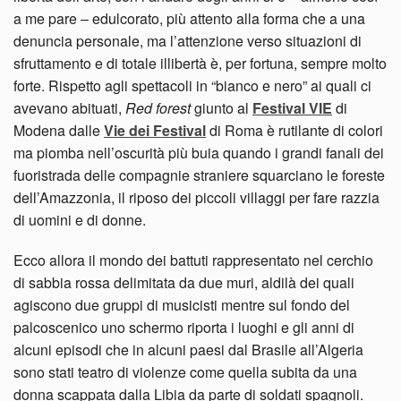
a me pare – edulcorato, più attento alla forma che a una
denuncia personale, ma l’attenzione verso situazioni di
sfruttamento e di totale illibertà è, per fortuna, sempre molto
forte. Rispetto agli spettacoli in “bianco e nero” ai quali ci
avevano abituati,
Red forest
giunto al
Festival VIE
di
Modena dalle
Vie dei Festival
di Roma è rutilante di colori
ma piomba nell’oscurità più buia quando i grandi fanali dei
fuoristrada delle compagnie straniere squarciano le foreste
dell’Amazzonia, il riposo dei piccoli villaggi per fare razzia
di uomini e di donne.
Ecco allora il mondo dei battuti rappresentato nel cerchio
di sabbia rossa delimitata da due muri, aldilà dei quali
agiscono due gruppi di musicisti mentre sul fondo del
palcoscenico uno schermo riporta i luoghi e gli anni di
alcuni episodi che in alcuni paesi dal Brasile all’Algeria
sono stati teatro di violenze come quella subita da una
donna scappata dalla Libia da parte di soldati spagnoli.