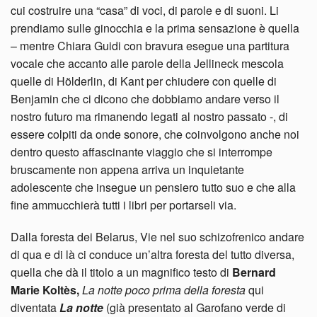
cui costruire una “casa” di voci, di parole e di suoni. Li
prendiamo sulle ginocchia e la prima sensazione è quella
– mentre Chiara Guidi con bravura esegue una partitura
vocale che accanto alle parole della Jellineck mescola
quelle di Hölderlin, di Kant per chiudere con quelle di
Benjamin che ci dicono che dobbiamo andare verso il
nostro futuro ma rimanendo legati al nostro passato -, di
essere colpiti da onde sonore, che coinvolgono anche noi
dentro questo affascinante viaggio che si interrompe
bruscamente non appena arriva un inquietante
adolescente che insegue un pensiero tutto suo e che alla
fine ammucchierà tutti i libri per portarseli via.
Dalla foresta dei Belarus, Vie nel suo schizofrenico andare
di qua e di là ci conduce un’altra foresta del tutto diversa,
quella che dà il titolo a un magnifico testo di
Bernard
Marie Koltès,
La notte poco prima della foresta
qui
diventata
La notte
(già presentato al Garofano verde di