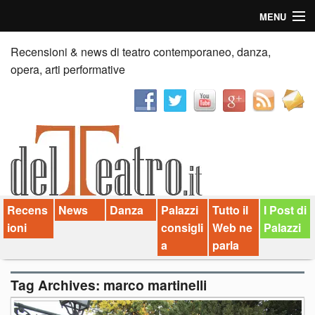
MENU
Home
Recensioni & news di teatro contemporaneo, danza,
opera, arti performative
Recensioni
Anticipazioni
News
Palazzi consiglia
Recens
News
Danza
Palazzi
Tutto il
I Post di
Video
ioni
consigli
Web ne
Palazzi
Chi siamo
a
parla
Contatti
Tag Archives:
marco martinelli
dT in English