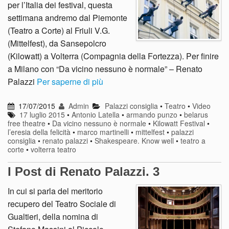
per l’Italia dei festival, questa
settimana andremo dal Piemonte
(Teatro a Corte) al Friuli V.G.
(Mittelfest), da Sansepolcro
(Kilowatt) a Volterra (Compagnia della Fortezza). Per finire
a Milano con “Da vicino nessuno è normale” – Renato
Palazzi
Per saperne di più
17/07/2015
Admin
Palazzi consiglia
•
Teatro
•
Video
17 luglio 2015
•
Antonio Latella
•
armando punzo
•
belarus
free theatre
•
Da vicino nessuno è normale
•
Kilowatt Festival
•
l’eresia della felicità
•
marco martinelli
•
mittelfest
•
palazzi
consiglia
•
renato palazzi
•
Shakespeare. Know well
•
teatro a
corte
•
volterra teatro
I Post di Renato Palazzi. 3
In cui si parla del meritorio
recupero del Teatro Sociale di
Gualtieri, della nomina di