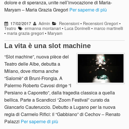
dolore e di speranza, unite nell’invocazione di Maria-
Maryam – Maria Grazia Gregori
Per saperne di più
17/02/2017
Admin
Recensioni
•
Recensioni Gregori
•
Teatro
ermanna montanari
•
Luca Doninelli
•
marco martinelli
•
maria grazia gregori
•
Maryam
La vita è una slot machine
“Slot machine”, nuova pièce del
Teatro delle Albe, debutta a
Milano, dove ritorna anche
“Salomè” di Bruni-Frongia. A
Palermo Roberto Cavosi dirige “I
Persiano a Caporetto”, dalla tragedia classica a quella
bellica. Parte a Scandicci “Zoom Festival” curato da
Giancarlo Cauteruccio. Debutto a Lugano per la nuova
regia di Carmelo Rifici: il “Gabbiano” di Cechov – Renato
Palazzi
Per saperne di più