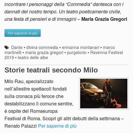
incontrare i personaggi della “Commedia” dantesca con i
dannati del nostro tempo. Un teatro poeticamente civile,
una festa di pensieri e di immagini
–
Maria Grazia Gregori
Per saperne di più
Dante
•
divina commedia
•
ermanna montanari
•
marco
martinelli
•
maria grazia gregori
•
purgatorio
•
Ravenna Festival
2019
•
teatro delle albe
Storie teatrali secondo Milo
Milo Rau, specializzato
nell’allestire spettacoli fondati
sulla cronaca più feroce che
destabilizzano il comune sentire,
è ospite del Romaeuropa
Festival di Roma. Scopri gli altri debutti della settimana –
Renato Palazzi
Per saperne di più