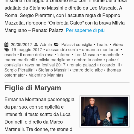
in scena l’omaggio a Umberto Eco con “Il nome della rosa”
adattato da Stefano Massini e diretto da Leo Muscato. A
Roma, Sergio Pierattini, con l’asciutta regia di Peppino
Mazzotta, ripropone “Ombretta Calco” con la brava Milvia
Marigliano – Renato Palazzi
Per saperne di più
20/05/2017
Admin
Palazzi consiglia
•
Teatro
•
Video
19 maggio 2017
•
alessandro serra
•
ermanna montanari
•
esodo
•
il nome della rosa
•
inferno
•
Leo Muscato
•
macbetto
•
marco martinelli
•
milvia marigliano
•
ombretta calco
•
palazzi
consiglia
•
ravenna festival 2017
•
renato palazzi
•
riccardo III
•
Sergio Pierattini
•
Stefano Massini
•
teatro delle albe
•
thomas
ostermaier
•
Valentino Mannias
Figlie di Maryam
Ermanna Montanari padroneggia
da par suo, con semplicità e
intensità, il testo scritto da Luca
Doninelli e diretto da Marco
Martinelli. Tre donne, tre storie di