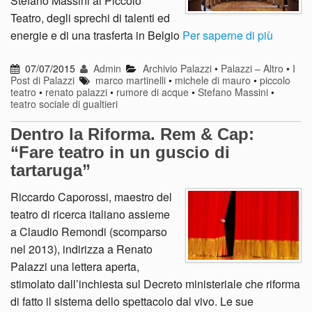
Stefano Massini al Piccolo
Teatro, degli sprechi di talenti ed
energie e di una trasferta in Belgio
Per saperne di più
07/07/2015
Admin
Archivio Palazzi
•
Palazzi – Altro
•
I
Post di Palazzi
marco martinelli
•
michele di mauro
•
piccolo
teatro
•
renato palazzi
•
rumore di acque
•
Stefano Massini
•
teatro sociale di gualtieri
Dentro la Riforma. Rem & Cap:
“Fare teatro in un guscio di
tartaruga”
Riccardo Caporossi, maestro del
teatro di ricerca italiano assieme
a Claudio Remondi (scomparso
nel 2013), indirizza a Renato
Palazzi una lettera aperta,
stimolato dall’inchiesta sul Decreto ministeriale che riforma
di fatto il sistema dello spettacolo dal vivo. Le sue