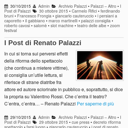
30/10/2015
Admin
Archivio Palazzi
•
Palazzi – Altro
•
I
Post di Palazzi
30 ottobre 2015
•
Carmelo Rifici
•
ferdinando
bruni
•
Francesco Frongia
•
giancarlo cauteruccio
•
i persiani a
caporetto
•
il gabbiano
•
marco martinelli
•
palazzi consiglia
•
roberto cavosi
•
salomè
•
slot machine
•
teatro delle albe
•
zoom
festival
I Post di Renato Palazzi
In cui si torna sui perversi effetti
della riforma dello spettacolo
(che continua a mietere vittime),
si consiglia un’utile lettura, si
riferisce di strane diatribe fra
attore ed autore sciorinate in pubblico e, soprattutto, si dice
la propria su Valentino Rossi. Che c’entra il teatro?
C’entra, c’entra… – Renato Palazzi
Per saperne di più
29/10/2015
Admin
Archivio Palazzi
•
Palazzi – Altro
•
I
Post di Palazzi
29 ottobre 2015
•
cue press
•
decreto riforma
spettacolo
•
farsi luogo
•
giancarlo cauteruccio
•
i post di renato