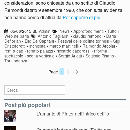
considerazioni sono chiosate da uno scritto di Claudio
Remondi datato 9 settembre 1990, che con tutta evidenza
non hanno perso di attualità
Per saperne di più
05/06/2015
Admin
News
•
Approfondimenti
•
Tutto il
Web ne parla
Antonio Tagliarini
•
claudio remondi
•
Daria
Deflorian
•
Elio De Capitani
•
Festival delle colline torinesi
•
Gigi
Cristoforetti
•
inchiesta
•
marco martinelli
•
Raimondo Arcolai
•
rem & cap
•
renato palazzi
•
riccardo caporossi
•
riforma
spettacolo
•
scena verticale
•
Sergio Ariotti
•
Settimio Pisano
•
Torinodanza
Page
1
2
Post più popolari
L'amante di Pinter nell'intrico dell'io
Quando Modena diventa l’Egitto per