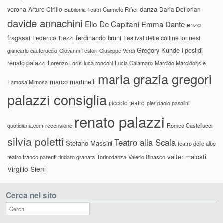
danza
verona
Arturo Cirillo
Daria Deflorian
Carmelo Rifici
Babilonia Teatri
davide annachini
Elio De Capitani
Emma Dante
enzo
fragassi
ferdinando bruni
Federico Tiezzi
Festival delle colline torinesi
Gregory Kunde
i post di
giancarlo cauteruccio
Giovanni Testori
Giuseppe Verdi
renato palazzi
Lorenzo Loris
luca ronconi
Lucia Calamaro
Marcido Marcidorjs e
maria grazia gregori
marco martinelli
Famosa Mimosa
palazzi consiglia
piccolo teatro
pier paolo pasolini
renato palazzi
recensione
Romeo Castellucci
quotidiana.com
silvia poletti
Teatro alla Scala
Stefano Massini
teatro delle albe
valter malosti
teatro franco parenti
tindaro granata
Torinodanza
Valerio Binasco
Virgilio Sieni
Cerca nel sito