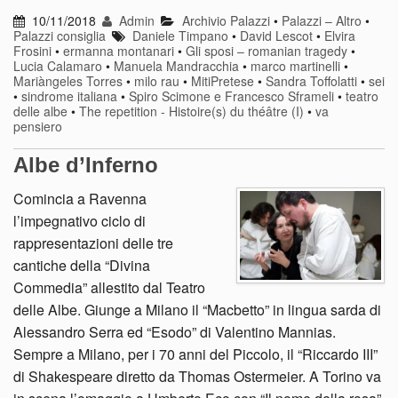
10/11/2018
Admin
Archivio Palazzi
•
Palazzi – Altro
•
Palazzi consiglia
Daniele Timpano
•
David Lescot
•
Elvira
Frosini
•
ermanna montanari
•
Gli sposi – romanian tragedy
•
Lucia Calamaro
•
Manuela Mandracchia
•
marco martinelli
•
Mariàngeles Torres
•
milo rau
•
MitiPretese
•
Sandra Toffolatti
•
sei
•
sindrome italiana
•
Spiro Scimone e Francesco Sframeli
•
teatro
delle albe
•
The repetition - Histoire(s) du théâtre (I)
•
va
pensiero
Albe d’Inferno
Comincia a Ravenna
l’impegnativo ciclo di
rappresentazioni delle tre
cantiche della “Divina
Commedia” allestito dal Teatro
delle Albe. Giunge a Milano il “Macbetto” in lingua sarda di
Alessandro Serra ed “Esodo” di Valentino Mannias.
Sempre a Milano, per i 70 anni del Piccolo, il “Riccardo III”
di Shakespeare diretto da Thomas Ostermeier. A Torino va