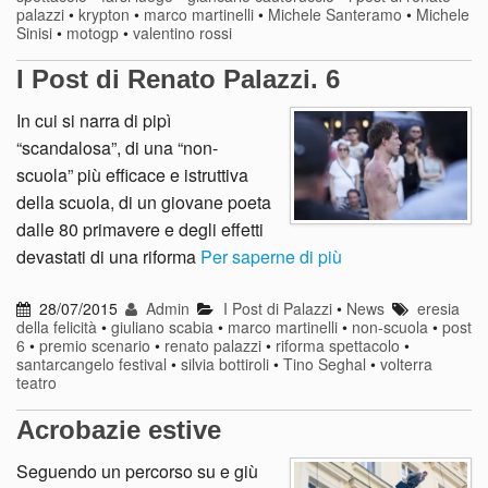
palazzi
•
krypton
•
marco martinelli
•
Michele Santeramo
•
Michele
Sinisi
•
motogp
•
valentino rossi
I Post di Renato Palazzi. 6
In cui si narra di pipì
“scandalosa”, di una “non-
scuola” più efficace e istruttiva
della scuola, di un giovane poeta
dalle 80 primavere e degli effetti
devastati di una riforma
Per saperne di più
28/07/2015
Admin
I Post di Palazzi
•
News
eresia
della felicità
•
giuliano scabia
•
marco martinelli
•
non-scuola
•
post
6
•
premio scenario
•
renato palazzi
•
riforma spettacolo
•
santarcangelo festival
•
silvia bottiroli
•
Tino Seghal
•
volterra
teatro
Acrobazie estive
Seguendo un percorso su e giù