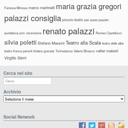
maria grazia gregori
marco martinelli
Famosa Mimosa
palazzi consiglia
piccolo teatro
pier paolo pasolini
renato palazzi
recensione
Romeo Castellucci
quotidiana.com
silvia poletti
Teatro alla Scala
Stefano Massini
teatro delle albe
valter malosti
teatro franco parenti
tindaro granata
Torinodanza
Valerio Binasco
Virgilio Sieni
Cerca nel sito
Archivio
Archivio
Social Network