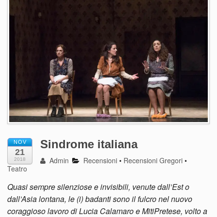
Sindrome italiana
NOV
21
Admin
Recensioni
•
Recensioni Gregori
•
2018
Teatro
Quasi sempre silenziose e invisibili, venute dall’Est o
dall’Asia lontana, le (i) badanti sono il fulcro nel nuovo
coraggioso lavoro di Lucia Calamaro e MitiPretese, volto a