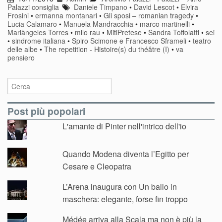
Palazzi consiglia
Daniele Timpano
•
David Lescot
•
Elvira
Frosini
•
ermanna montanari
•
Gli sposi – romanian tragedy
•
Lucia Calamaro
•
Manuela Mandracchia
•
marco martinelli
•
Mariàngeles Torres
•
milo rau
•
MitiPretese
•
Sandra Toffolatti
•
sei
•
sindrome italiana
•
Spiro Scimone e Francesco Sframeli
•
teatro
delle albe
•
The repetition - Histoire(s) du théâtre (I)
•
va
pensiero
Post più popolari
L'amante di Pinter nell'intrico dell'io
Quando Modena diventa l’Egitto per
Cesare e Cleopatra
L’Arena inaugura con Un ballo in
maschera: elegante, forse fin troppo
Médée arriva alla Scala ma non è più la