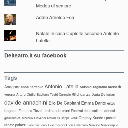
Medea di sempre
Addio Arnoldo Foà
Natale in casa Cupiello secondo Antonio
Latella
Delteatro.it su facebook
Tags
Antonio Latella
Anagoor
anna netrebko
Antonio Tagliarini
arena di
danza
verona
Arturo Cirillo
Daria Deflorian
Carmelo Rifici
Babilonia Teatri
davide annachini
Elio De Capitani
Emma Dante
enzo
fragassi
ferdinando bruni
Federico Tiezzi
Festival delle colline torinesi
Gregory Kunde
i post di
giancarlo cauteruccio
Giovanni Testori
Giuseppe Verdi
renato palazzi
Lorenzo Loris
luca ronconi
Lucia Calamaro
Marcido Marcidorjs e