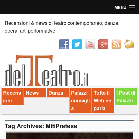
MENU
Home
Recensioni & news di teatro contemporaneo, danza,
opera, arti performative
Recensioni
Anticipazioni
News
Palazzi consiglia
Recens
News
Danza
Palazzi
Tutto il
I Post di
Video
ioni
consigli
Web ne
Palazzi
Chi siamo
a
parla
Contatti
Tag Archives:
MitiPretese
dT in English