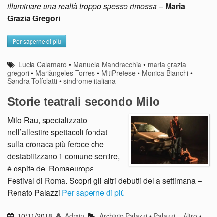
illuminare una realtà troppo spesso rimossa
–
Maria
Grazia Gregori
Per saperne di più
Lucia Calamaro
•
Manuela Mandracchia
•
maria grazia
gregori
•
Mariàngeles Torres
•
MitiPretese
•
Monica Bianchi
•
Sandra Toffolatti
•
sindrome italiana
Storie teatrali secondo Milo
Milo Rau, specializzato
nell’allestire spettacoli fondati
sulla cronaca più feroce che
destabilizzano il comune sentire,
è ospite del Romaeuropa
Festival di Roma. Scopri gli altri debutti della settimana –
Renato Palazzi
Per saperne di più
10/11/2018
Admin
Archivio Palazzi
•
Palazzi – Altro
•