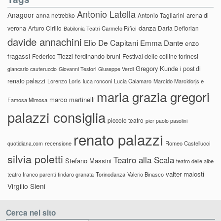
Antonio Latella
Anagoor
anna netrebko
Antonio Tagliarini
arena di
danza
verona
Arturo Cirillo
Daria Deflorian
Carmelo Rifici
Babilonia Teatri
davide annachini
Elio De Capitani
Emma Dante
enzo
fragassi
ferdinando bruni
Federico Tiezzi
Festival delle colline torinesi
Gregory Kunde
i post di
giancarlo cauteruccio
Giovanni Testori
Giuseppe Verdi
renato palazzi
Lorenzo Loris
luca ronconi
Lucia Calamaro
Marcido Marcidorjs e
maria grazia gregori
marco martinelli
Famosa Mimosa
palazzi consiglia
piccolo teatro
pier paolo pasolini
renato palazzi
recensione
Romeo Castellucci
quotidiana.com
silvia poletti
Teatro alla Scala
Stefano Massini
teatro delle albe
valter malosti
teatro franco parenti
tindaro granata
Torinodanza
Valerio Binasco
Virgilio Sieni
Cerca nel sito