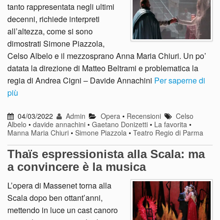
tanto rappresentata negli ultimi
decenni, richiede interpreti
all’altezza, come si sono
dimostrati Simone Piazzola,
Celso Albelo e il mezzosprano Anna Maria Chiuri. Un po’
datata la direzione di Matteo Beltrami e problematica la
regia di Andrea Cigni – Davide Annachini
Per saperne di
più
04/03/2022
Admin
Opera
•
Recensioni
Celso
Albelo
•
davide annachini
•
Gaetano Donizetti
•
La favorita
•
Manna Maria Chiuri
•
Simone Piazzola
•
Teatro Regio di Parma
Thaïs espressionista alla Scala: ma
a convincere è la musica
L’opera di Massenet torna alla
Scala dopo ben ottant’anni,
mettendo in luce un cast canoro