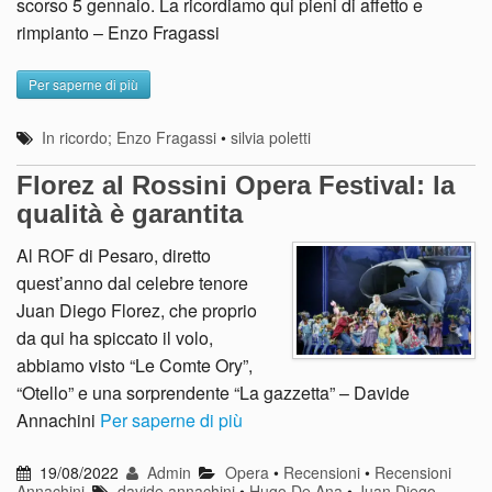
scorso 5 gennaio. La ricordiamo qui pieni di affetto e
rimpianto – Enzo Fragassi
Per saperne di più
In ricordo; Enzo Fragassi
•
silvia poletti
Florez al Rossini Opera Festival: la
qualità è garantita
Al ROF di Pesaro, diretto
quest’anno dal celebre tenore
Juan Diego Florez, che proprio
da qui ha spiccato il volo,
abbiamo visto “Le Comte Ory”,
“Otello” e una sorprendente “La gazzetta” – Davide
Annachini
Per saperne di più
19/08/2022
Admin
Opera
•
Recensioni
•
Recensioni
Annachini
davide annachini
•
Hugo De Ana
•
Juan Diego