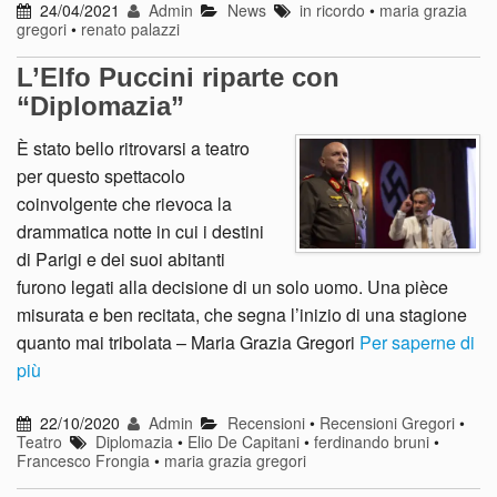
24/04/2021
Admin
News
in ricordo
•
maria grazia
gregori
•
renato palazzi
L’Elfo Puccini riparte con
“Diplomazia”
È stato bello ritrovarsi a teatro
per questo spettacolo
coinvolgente che rievoca la
drammatica notte in cui i destini
di Parigi e dei suoi abitanti
furono legati alla decisione di un solo uomo. Una pièce
misurata e ben recitata, che segna l’inizio di una stagione
quanto mai tribolata – Maria Grazia Gregori
Per saperne di
più
22/10/2020
Admin
Recensioni
•
Recensioni Gregori
•
Teatro
Diplomazia
•
Elio De Capitani
•
ferdinando bruni
•
Francesco Frongia
•
maria grazia gregori