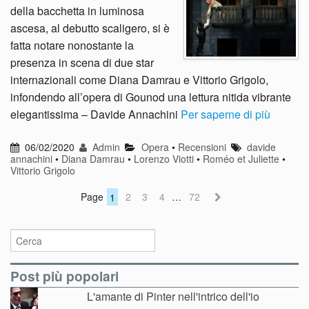
della bacchetta in luminosa
ascesa, al debutto scaligero, si è
fatta notare nonostante la
presenza in scena di due star
internazionali come Diana Damrau e Vittorio Grigolo,
infondendo all’opera di Gounod una lettura nitida vibrante
elegantissima – Davide Annachini
Per saperne di più
06/02/2020
Admin
Opera
•
Recensioni
davide
annachini
•
Diana Damrau
•
Lorenzo Viotti
•
Roméo et Juliette
•
Vittorio Grigolo
Page
1
2
3
4
…
72
Post più popolari
L'amante di Pinter nell'intrico dell'io