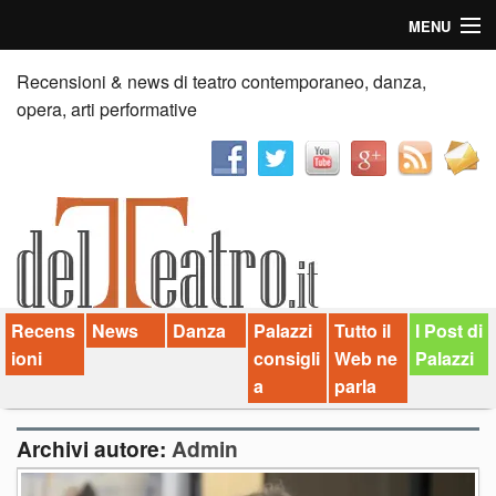
MENU
Home
Recensioni & news di teatro contemporaneo, danza,
opera, arti performative
Recensioni
Anticipazioni
News
Palazzi consiglia
Recens
News
Danza
Palazzi
Tutto il
I Post di
Video
ioni
consigli
Web ne
Palazzi
Chi siamo
a
parla
Contatti
Archivi autore:
Admin
dT in English