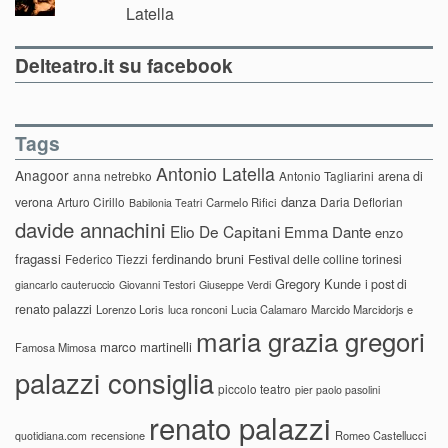
Latella
Delteatro.it su facebook
Tags
Antonio Latella
Anagoor
anna netrebko
Antonio Tagliarini
arena di
danza
verona
Arturo Cirillo
Daria Deflorian
Carmelo Rifici
Babilonia Teatri
davide annachini
Elio De Capitani
Emma Dante
enzo
fragassi
ferdinando bruni
Federico Tiezzi
Festival delle colline torinesi
Gregory Kunde
i post di
giancarlo cauteruccio
Giovanni Testori
Giuseppe Verdi
renato palazzi
Lorenzo Loris
luca ronconi
Lucia Calamaro
Marcido Marcidorjs e
maria grazia gregori
marco martinelli
Famosa Mimosa
palazzi consiglia
piccolo teatro
pier paolo pasolini
renato palazzi
recensione
Romeo Castellucci
quotidiana.com