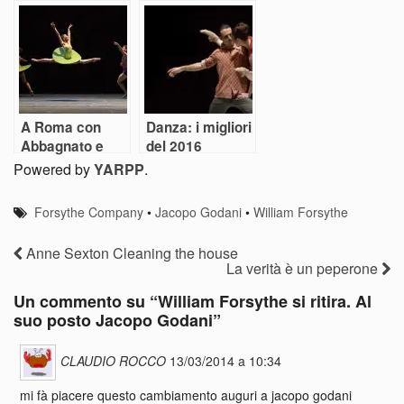
per Jacopo
dell’Arte
Gassmann
A Roma con
Danza: i migliori
Abbagnato e
del 2016
grandi
Powered by
YARPP
.
coreografi il
Ballo si rilancia
Forsythe Company
•
Jacopo Godani
•
William Forsythe
Anne Sexton Cleaning the house
La verità è un peperone
Un commento su “
William Forsythe si ritira. Al
suo posto Jacopo Godani
”
CLAUDIO ROCCO
13/03/2014 a 10:34
mi fà piacere questo cambiamento auguri a jacopo godani