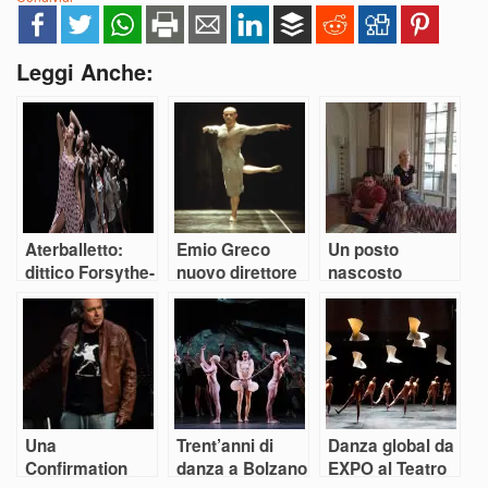
Leggi Anche:
Aterballetto:
Emio Greco
Un posto
dittico Forsythe-
nuovo direttore
nascosto
Inger
del Ballet de
Marseille
Una
Trent’anni di
Danza global da
Confirmation
danza a Bolzano
EXPO al Teatro