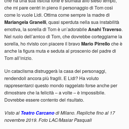
che ha una sua fisicità forte e sfumata allo steso tempo,
che mi pare centri in pieno il personaggio di Tom così
come lo vuole Lidi. Ottima come sempre la madre di
Mariangela Granelli
, quasi sperduta nella sua instabilità
emotiva, la sorella di Tom è un’adorabile
Anahi Traverso
.
Nel ruolo dell’amico di Tom, che dovrebbe corteggiarne la
sorella, ho rivisto con piacere il bravo
Mario Pirrello
che è
anche la figura muta e seduta al proscenio del padre di
Tom all’inizio.
Un cataclisma distruggerà la casa dei personaggi,
rendendoli ancora più fragili. E Lidi? Ha voluto
rappresentarci questo mondo raggelato forse anche per
dimostrare che la felicità – a volte – è impossibile.
Dovrebbe essere contento del risultato.
Visto al
Teatro Carcano
di Milano. Repliche fino al 17
novembre 2019. Foto LAC/Masiar Pasquali