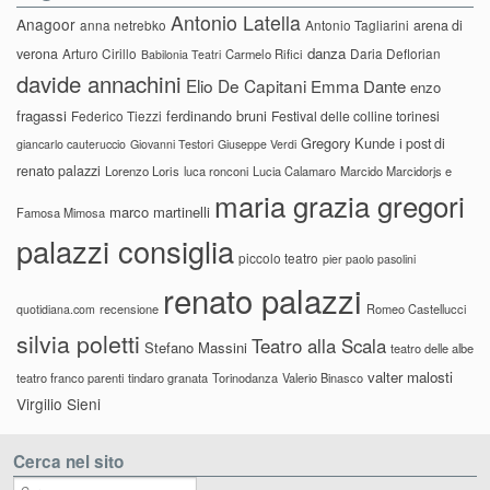
Antonio Latella
Anagoor
anna netrebko
Antonio Tagliarini
arena di
danza
verona
Arturo Cirillo
Daria Deflorian
Carmelo Rifici
Babilonia Teatri
davide annachini
Elio De Capitani
Emma Dante
enzo
fragassi
ferdinando bruni
Federico Tiezzi
Festival delle colline torinesi
Gregory Kunde
i post di
giancarlo cauteruccio
Giovanni Testori
Giuseppe Verdi
renato palazzi
Lorenzo Loris
luca ronconi
Lucia Calamaro
Marcido Marcidorjs e
maria grazia gregori
marco martinelli
Famosa Mimosa
palazzi consiglia
piccolo teatro
pier paolo pasolini
renato palazzi
recensione
Romeo Castellucci
quotidiana.com
silvia poletti
Teatro alla Scala
Stefano Massini
teatro delle albe
valter malosti
teatro franco parenti
tindaro granata
Torinodanza
Valerio Binasco
Virgilio Sieni
Cerca nel sito