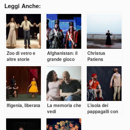
Leggi Anche:
Zoo di vetro e
Afghanistan: il
Christus
altre storie
grande gioco
Patiens
Ifigenia, liberata
La memoria che
L’isola dei
vedi
pappagalli con
Bonaventura
prigioniero degli
antropofagi