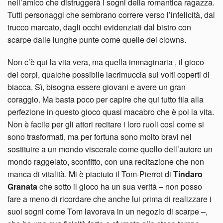
nell’amico che distruggerà i sogni della romantica ragazza.
Tutti personaggi che sembrano correre verso l’infelicità, dal
trucco marcato, dagli occhi evidenziati dal bistro con
scarpe dalle lunghe punte come quelle dei clowns.
Non c’è qui la vita vera, ma quella immaginaria , il gioco
dei corpi, qualche possibile lacrimuccia sui volti coperti di
biacca. Sì, bisogna essere giovani e avere un gran
coraggio. Ma basta poco per capire che qui tutto fila alla
perfezione in questo gioco quasi macabro che è poi la vita.
Non è facile per gli attori recitare i loro ruoli così come si
sono trasformati, ma per fortuna sono molto bravi nel
sostituire a un mondo viscerale come quello dell’autore un
mondo raggelato, sconfitto, con una recitazione che non
manca di vitalità. Mi è piaciuto il Tom-Pierrot di
Tindaro
Granata
che sotto il gioco ha un sua verità – non posso
fare a meno di ricordare che anche lui prima di realizzare i
suoi sogni come Tom lavorava in un negozio di scarpe –,