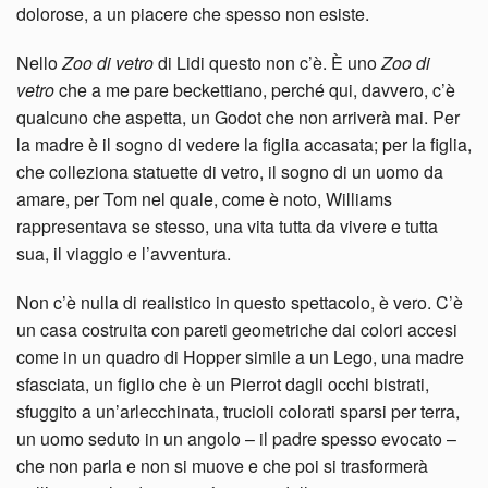
dolorose, a un piacere che spesso non esiste.
Nello
Zoo di vetro
di Lidi questo non c’è. È uno
Zoo di
vetro
che a me pare beckettiano, perché qui, davvero, c’è
qualcuno che aspetta, un Godot che non arriverà mai. Per
la madre è il sogno di vedere la figlia accasata; per la figlia,
che colleziona statuette di vetro, il sogno di un uomo da
amare, per Tom nel quale, come è noto, Williams
rappresentava se stesso, una vita tutta da vivere e tutta
sua, il viaggio e l’avventura.
Non c’è nulla di realistico in questo spettacolo, è vero. C’è
un casa costruita con pareti geometriche dai colori accesi
come in un quadro di Hopper simile a un Lego, una madre
sfasciata, un figlio che è un Pierrot dagli occhi bistrati,
sfuggito a un’arlecchinata, trucioli colorati sparsi per terra,
un uomo seduto in un angolo – il padre spesso evocato –
che non parla e non si muove e che poi si trasformerà