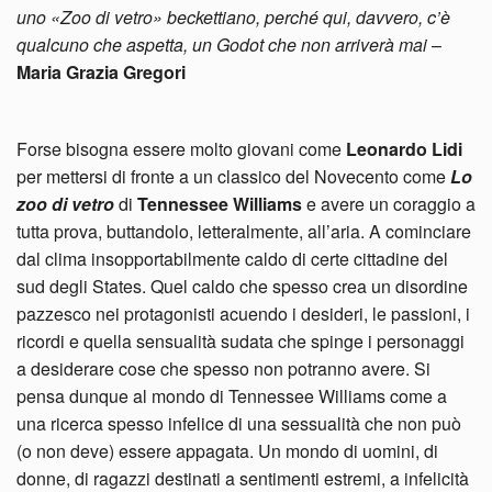
uno «Zoo di vetro» beckettiano, perché qui, davvero, c’è
qualcuno che aspetta, un Godot che non arriverà mai
–
Maria Grazia Gregori
Forse bisogna essere molto giovani come
Leonardo Lidi
per mettersi di fronte a un classico del Novecento come
Lo
zoo di vetro
di
Tennessee Williams
e avere un coraggio a
tutta prova, buttandolo, letteralmente, all’aria. A cominciare
dal clima insopportabilmente caldo di certe cittadine del
sud degli States. Quel caldo che spesso crea un disordine
pazzesco nei protagonisti acuendo i desideri, le passioni, i
ricordi e quella sensualità sudata che spinge i personaggi
a desiderare cose che spesso non potranno avere. Si
pensa dunque al mondo di Tennessee Williams come a
una ricerca spesso infelice di una sessualità che non può
(o non deve) essere appagata. Un mondo di uomini, di
donne, di ragazzi destinati a sentimenti estremi, a infelicità