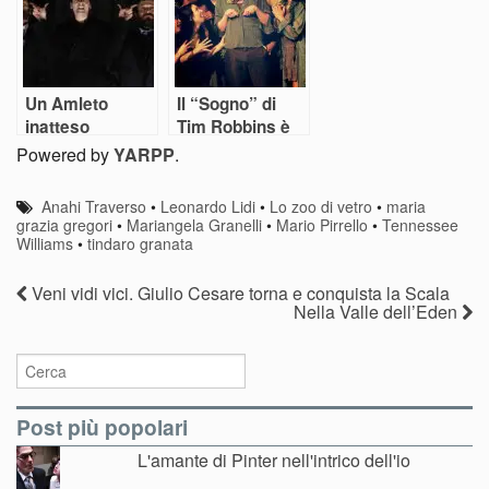
Un Amleto
Il “Sogno” di
inatteso
Tim Robbins è
un gran
Powered by
YARPP
.
divertimento
Anahi Traverso
•
Leonardo Lidi
•
Lo zoo di vetro
•
maria
grazia gregori
•
Mariangela Granelli
•
Mario Pirrello
•
Tennessee
Williams
•
tindaro granata
Veni vidi vici. Giulio Cesare torna e conquista la Scala
Nella Valle dell’Eden
Post più popolari
L'amante di Pinter nell'intrico dell'io