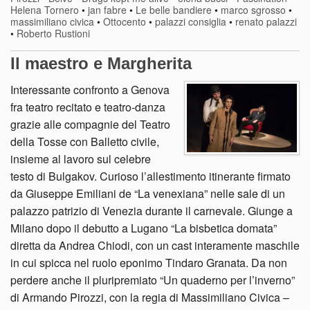
Helena Tornero
•
jan fabre
•
Le belle bandiere
•
marco sgrosso
•
massimiliano civica
•
Ottocento
•
palazzi consiglia
•
renato palazzi
•
Roberto Rustioni
Il maestro e Margherita
Interessante confronto a Genova
fra teatro recitato e teatro-danza
grazie alle compagnie del Teatro
della Tosse con Balletto civile,
insieme al lavoro sul celebre
testo di Bulgakov. Curioso l’allestimento itinerante firmato
da Giuseppe Emiliani de “La venexiana” nelle sale di un
palazzo patrizio di Venezia durante il carnevale. Giunge a
Milano dopo il debutto a Lugano “La bisbetica domata”
diretta da Andrea Chiodi, con un cast interamente maschile
in cui spicca nel ruolo eponimo Tindaro Granata. Da non
perdere anche il pluripremiato “Un quaderno per l’inverno”
di Armando Pirozzi, con la regia di Massimiliano Civica –