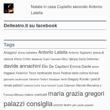
Natale in casa Cupiello secondo Antonio
Latella
Delteatro.it su facebook
Tags
Antonio Latella
Anagoor
anna netrebko
Antonio Tagliarini
arena di
danza
verona
Arturo Cirillo
Daria Deflorian
Carmelo Rifici
Babilonia Teatri
davide annachini
Elio De Capitani
Emma Dante
enzo
fragassi
ferdinando bruni
Federico Tiezzi
Festival delle colline torinesi
Gregory Kunde
i post di
giancarlo cauteruccio
Giovanni Testori
Giuseppe Verdi
renato palazzi
Lorenzo Loris
luca ronconi
Lucia Calamaro
Marcido Marcidorjs e
maria grazia gregori
marco martinelli
Famosa Mimosa
palazzi consiglia
piccolo teatro
pier paolo pasolini