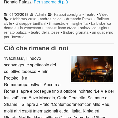
Renato Palazzi
Per saperne di più
01/02/2018
Admin
Palazzi consiglia
•
Teatro
•
Video
2 febbraio 2018
•
andrea chiodi
•
Armando Pirozzi
•
Balletto
civile
•
Giuseppe Emiliani
•
il maestro e margherita
•
La bisbetica
domata
•
la venexiana
•
massimiliano civica
•
palazzi consiglia
•
renato palazzi
•
teatro della tosse
•
tindaro granata
•
un quaderno
per l'inverno
Ciò che rimane di noi
“Nachlass”, il nuovo
sconvolgente spettacolo del
collettivo tedesco Rimini
Protokoll è al
Romaeuropafestival. Ancora a
Roma si apre e prosegue fino a ottobre inoltrato “Le Vie dei
festival”, con Enzo Moscato, Carlo Cerciello, Scimone e
Sframeli. Si apre a Prato “Contemporanea” con Milo Rau,
molti altri ospiti internazionali e, dall’Italia, Kinkaleri,
Giorgia Nardin, Massimiliano Civica. Approda a Milano