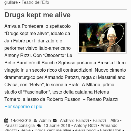
giullare
•
Teatro dell’Elfo
Drugs kept me alive
Arriva a Pontedera lo spettacolo
“Drugs kept me alive”, ideato da
Jan Fabre per il danzatore e
performer visivo italo-americano
Antony Rizzi. Con “Ottocento” Le
Belle Bandiere di Bucci e Sgrosso portano a Brescia il loro
viaggio in un secolo ricco di contraddizioni. Nuovo cimento
drammaturgico per Armando Pirozzi, regia di Massimiliano
Civica, con “Belve”, in scena a Prato. A Milano, primo
studio di “Fascination”, testo della catalana Helena
Tornero, allestito da Roberto Rustioni – Renato Palazzi
Per saperne di più
14/04/2018
Admin
Archivio Palazzi
•
Palazzi – Altro
•
Palazzi consiglia
13 aprile 2018
•
Antony Rizzi
•
Armando
Pirozzi
•
Belve
•
Drugs kept me alive
•
elena bucci
•
Fascination
•