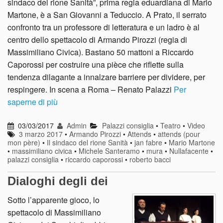
sindaco del rione Sanità”, prima regia eduardiana di Mario
Martone, è a San Giovanni a Teduccio. A Prato, il serrato
confronto tra un professore di letteratura e un ladro è al
centro dello spettacolo di Armando Pirozzi (regia di
Massimiliano Civica). Bastano 50 mattoni a Riccardo
Caporossi per costruire una pièce che riflette sulla
tendenza dilagante a innalzare barriere per dividere, per
respingere. In scena a Roma – Renato Palazzi
Per
saperne di più
03/03/2017
Admin
Palazzi consiglia
•
Teatro
•
Video
3 marzo 2017
•
Armando Pirozzi
•
Attends
•
attends (pour
mon père)
•
Il sindaco del rione Sanità
•
jan fabre
•
Mario Martone
•
massimiliano civica
•
Michele Santeramo
•
mura
•
Nullafacente
•
palazzi consiglia
•
riccardo caporossi
•
roberto bacci
Dialoghi degli dei
Sotto l’apparente gioco, lo
spettacolo di Massimiliano