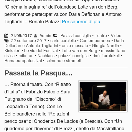
“Cinéma imaginaire” dell’olandese Lotte van den Berg,
performance partecipativa con Daria Deflorian e Antonio
Tagliarini – Renato Palazzi
Per saperne di più
21/09/2017
Admin
Palazzi consiglia
•
Teatro
•
Video
22 settembre 2017
•
carlo cerciello
•
Contemporanea
•
Daria
Deflorian e Antonio Tagliarini
•
enzo moscato
•
Giorgia Nardin
•
Kinkaleri
•
Le vie dei Festival
•
Lotte van den Berg
•
massimiliano
civica
•
milo rau
•
Nachlass
•
palazzi consiglia
•
rimini protokoll
•
Romaeuropafestival
•
scimone e sframeli
Passata la Pasqua…
… Ritorna il teatro. Con “Ritratto
d’Italia” di Fabrizio Falco e Sara
Putignano dal “Discorso” di
Leopardi (a Torino). Con Le
Belle bandiere nelle “Relazioni
pericolose” di Choderlos De Laclos (a Brescia). Con “Un
quaderno per l’inverno” di Pirozzi, diretto da Massimiliano