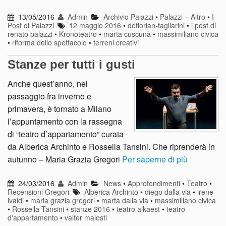
13/05/2016
Admin
Archivio Palazzi
•
Palazzi – Altro
•
I
Post di Palazzi
12 maggio 2016
•
deflorian-tagliarini
•
i post di
renato palazzi
•
Kronoteatro
•
marta cuscunà
•
massimiliano civica
•
riforma dello spettacolo
•
terreni creativi
Stanze per tutti i gusti
Anche quest’anno, nel
passaggio fra inverno e
primavera, è tornato a Milano
l’appuntamento con la rassegna
di “teatro d’appartamento” curata
da Alberica Archinto e Rossella Tansini. Che riprenderà in
autunno – Maria Grazia Gregori
Per saperne di più
24/03/2016
Admin
News
•
Approfondimenti
•
Teatro
•
Recensioni Gregori
Alberica Archinto
•
diego dalla via
•
irene
ivaldi
•
maria grazia gregori
•
marta dalla via
•
massimiliano civica
•
Rossella Tansini
•
stanze 2016
•
teatro alkaest
•
teatro
d'appartamento
•
valter malosti