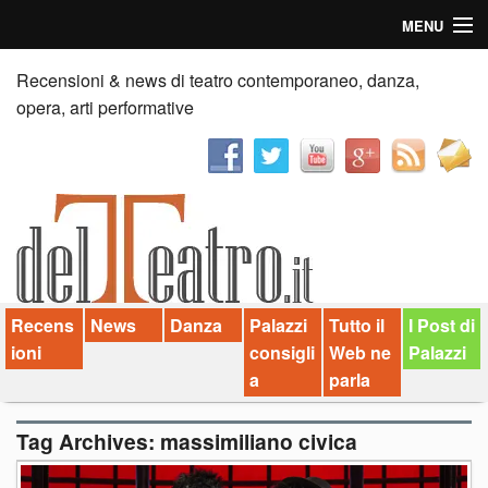
MENU
Home
Recensioni & news di teatro contemporaneo, danza,
opera, arti performative
Recensioni
Anticipazioni
News
Palazzi consiglia
Recens
News
Danza
Palazzi
Tutto il
I Post di
Video
ioni
consigli
Web ne
Palazzi
Chi siamo
a
parla
Contatti
Tag Archives:
massimiliano civica
dT in English