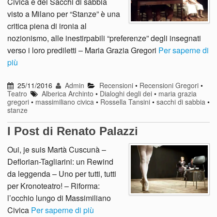
Civica e dei Sacchi di sabbia
visto a Milano per “Stanze” è una
critica piena di ironia al
nozionismo, alle inestirpabili “preferenze” degli insegnati
verso i loro prediletti – Maria Grazia Gregori
Per saperne di
più
25/11/2016
Admin
Recensioni
•
Recensioni Gregori
•
Teatro
Alberica Archinto
•
Dialoghi degli dei
•
maria grazia
gregori
•
massimiliano civica
•
Rossella Tansini
•
sacchi di sabbia
•
stanze
I Post di Renato Palazzi
Oui, je suis Martà Cuscunà –
Deflorian-Tagliarini: un Rewind
da leggenda – Uno per tutti, tutti
per Kronoteatro! – Riforma:
l’occhio lungo di Massimiliano
Civica
Per saperne di più