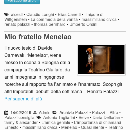
Per saperne di più
alcesti
•
Claudio Longhi
•
Elias Canetti
•
Il nipote di
Wittgenstein
•
La commedia della vanità
•
massimiliano civica
•
renato palazzi
•
thomas bernhard
•
Umberto Orsini
Mio fratello Menelao
Il nuovo testo di Davide
Carnevali, “Menelao”, viene
messo in scena a Bologna dalla
compagnia Teatrino Giullare, da
anni impegnata in ingegnose
ricerche sul rapporto fra l’animato e l’inanimato. Scopri gli
altri imperdibili debutti della settimana – Renato Palazzi
Per saperne di più
14/02/2019
Admin
Archivio Palazzi
•
Palazzi – Altro
•
Palazzi consiglia
Antonio Tagliarini
•
Belve
•
Daria Deflorian
•
fanny & alexander
•
L'amica geniale
•
L'importanza di chiamarsi
Ernesto
•
massimiliano civica
•
Menelao
•
Quasi niente
•
Teatrino