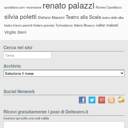
renato palazzi
recensione
Romeo Castellucci
quotidiana.com
silvia poletti
Teatro alla Scala
Stefano Massini
teatro delle albe
valter malosti
teatro franco parenti
tindaro granata
Torinodanza
Valerio Binasco
Virgilio Sieni
Cerca nel sito
Archivio
Archivio
Social Network
Ricevi gratuitamente i post di Delteatro.it
Inserisci qui sotto una mail valida