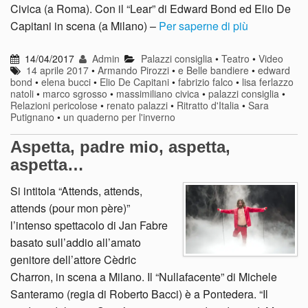
Civica (a Roma). Con il “Lear” di Edward Bond ed Elio De
Capitani in scena (a Milano) –
Per saperne di più
14/04/2017
Admin
Palazzi consiglia
•
Teatro
•
Video
14 aprile 2017
•
Armando Pirozzi
•
e Belle bandiere
•
edward
bond
•
elena bucci
•
Elio De Capitani
•
fabrizio falco
•
lisa ferlazzo
natoli
•
marco sgrosso
•
massimiliano civica
•
palazzi consiglia
•
Relazioni pericolose
•
renato palazzi
•
Ritratto d'Italia
•
Sara
Putignano
•
un quaderno per l'inverno
Aspetta, padre mio, aspetta,
aspetta…
Si intitola “Attends, attends,
attends (pour mon père)”
l’intenso spettacolo di Jan Fabre
basato sull’addio all’amato
genitore dell’attore Cèdric
Charron, in scena a Milano. Il “Nullafacente” di Michele
Santeramo (regia di Roberto Bacci) è a Pontedera. “Il