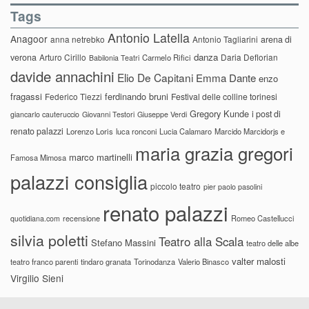
Tags
Antonio Latella
Anagoor
anna netrebko
Antonio Tagliarini
arena di
danza
verona
Arturo Cirillo
Daria Deflorian
Carmelo Rifici
Babilonia Teatri
davide annachini
Elio De Capitani
Emma Dante
enzo
fragassi
ferdinando bruni
Federico Tiezzi
Festival delle colline torinesi
Gregory Kunde
i post di
giancarlo cauteruccio
Giovanni Testori
Giuseppe Verdi
renato palazzi
Lorenzo Loris
luca ronconi
Lucia Calamaro
Marcido Marcidorjs e
maria grazia gregori
marco martinelli
Famosa Mimosa
palazzi consiglia
piccolo teatro
pier paolo pasolini
renato palazzi
recensione
Romeo Castellucci
quotidiana.com
silvia poletti
Teatro alla Scala
Stefano Massini
teatro delle albe
valter malosti
teatro franco parenti
tindaro granata
Torinodanza
Valerio Binasco
Virgilio Sieni