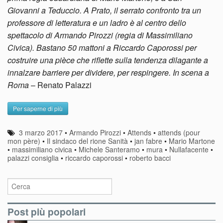
Giovanni a Teduccio. A Prato, il serrato confronto tra un
professore di letteratura e un ladro è al centro dello
spettacolo di Armando Pirozzi (regia di Massimiliano
Civica). Bastano 50 mattoni a Riccardo Caporossi per
costruire una pièce che riflette sulla tendenza dilagante a
innalzare barriere per dividere, per respingere. In scena a
Roma
– Renato Palazzi
Per saperne di più
3 marzo 2017
•
Armando Pirozzi
•
Attends
•
attends (pour
mon père)
•
Il sindaco del rione Sanità
•
jan fabre
•
Mario Martone
•
massimiliano civica
•
Michele Santeramo
•
mura
•
Nullafacente
•
palazzi consiglia
•
riccardo caporossi
•
roberto bacci
Post più popolari