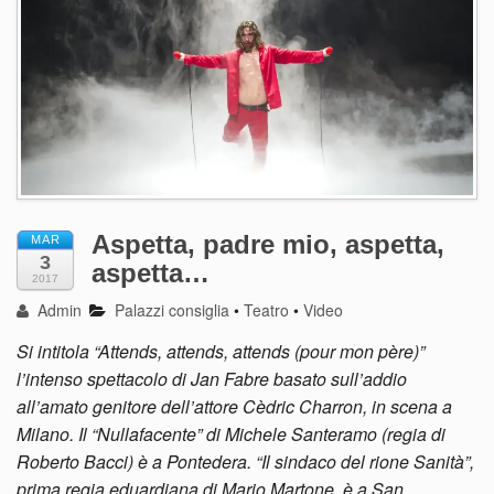
Aspetta, padre mio, aspetta,
MAR
3
aspetta…
2017
Admin
Palazzi consiglia
•
Teatro
•
Video
Si intitola “Attends, attends, attends (pour mon père)”
l’intenso spettacolo di Jan Fabre basato sull’addio
all’amato genitore dell’attore Cèdric Charron, in scena a
Milano. Il “Nullafacente” di Michele Santeramo (regia di
Roberto Bacci) è a Pontedera. “Il sindaco del rione Sanità”,
prima regia eduardiana di Mario Martone, è a San