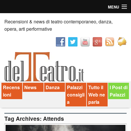
MENU
Home
Recensioni & news di teatro contemporaneo, danza,
opera, arti performative
Recensioni
Anticipazioni
News
Palazzi consiglia
Recens
News
Danza
Palazzi
Tutto il
I Post di
Video
ioni
consigli
Web ne
Palazzi
Chi siamo
a
parla
Contatti
Tag Archives:
Attends
dT in English